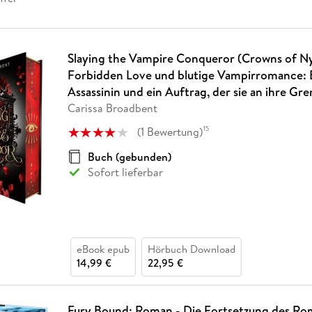
Fremdsprachige Bücher
n Lernhilfen
 Jugendbücher
eiber
Hörbuch Downloads im Bundle
cher
 Vergleich
 Puzzlezubehör
Lernen
New Adult
STABILO
Taschenbücher
hilfen
hriller
 Backen
er
lender
Ratgeber
op
Slaying the Vampire Conqueror (Crowns of Ny
hriller
Romance
Forbidden Love und blutige Vampirromance: E
Sachbücher
Assassinin und ein Auftrag, der sie an ihre Gre
precher:innen
Science Fiction
Carissa Broadbent
Fremdsprachige Bücher
(
1
Bewertung
)
15
Buch (gebunden)
Sofort lieferbar
eBook epub
Hörbuch Download
14,99 €
22,95 €
Fury Bound: Roman - Die Fortsetzung des Ro