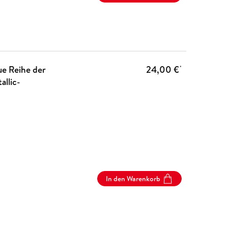
ue Reihe der
24,00 €
*
allic-
In den Warenkorb