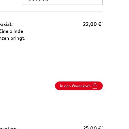
axia):
22,00 €
*
ine blinde
nzen bringt.
In den Warenkorb
mantasy-
25,00 €
*