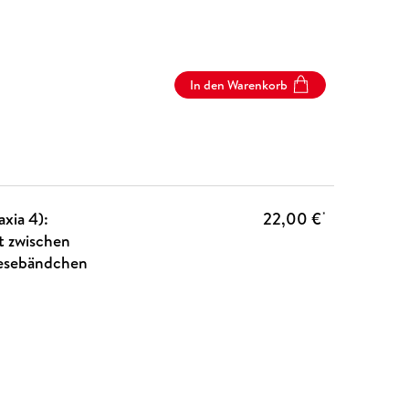
In den Warenkorb
xia 4):
22,00 €
*
t zwischen
Lesebändchen