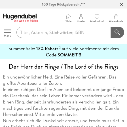
100 Tage Rückgaberecht***
Abholung in über 100 Filialen
Filiale
Konto
Merkzettel
Warenkorb
Hugendubel
Menu
Summer Sale:
13% Rabatt
auf viele Sortimente mit dem
12
mehr
Code
SOMMER13
erfahren
Der Herr der Ringe / The Lord of the Rings
Ein ungewöhnlicher Held. Eine Reise voller Gefahren. Das
größte Abenteuer aller Zeiten.
In einem ruhigen Dorf im Auenland bekommt der junge Frodo
ein Geschenk, das sein Leben für immer verändern wird - den
Einen Ring, der seit Jahrhunderten als verschollen galt. Ein
mächtiges und furchterregendes Ding, mit dem der Dunkle
Herrscher einst Mittelerde versklavte.
Nun erhebt sich die Dunkelheit erneut, und Frodo muss tief in
das Reich des Dunklen Herrschers vordringen, bis zu dem