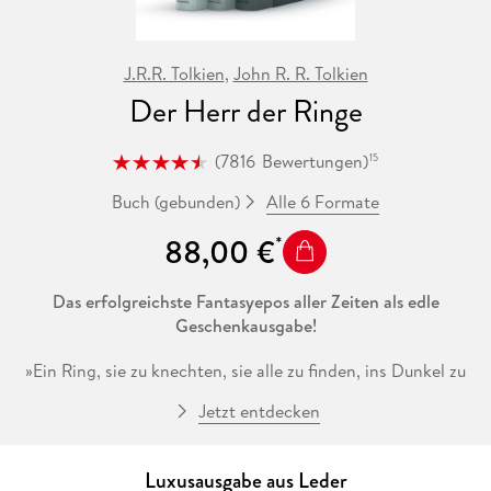
J.R.R. Tolkien
,
John R. R. Tolkien
Der Herr der Ringe
(
7816
Bewertungen
)
15
Alle 6 Formate
Buch (gebunden)
88,00 €
Das erfolgreichste Fantasyepos aller Zeiten als edle
Geschenkausgabe!
»Ein Ring, sie zu knechten, sie alle zu finden, ins Dunkel zu
treiben und ewig zu binden. « Vor unvordenklichen Zeiten
Jetzt entdecken
wurden die Ringe der Macht von den Elben geschaffen und
Sauron, der Dunkle Herrscher, schmiedete heimlich den
Einen Ring und füllte ihn mit seiner Macht, auf dass er über
Luxusausgabe aus Leder