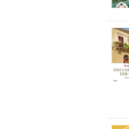
Emma Lagies Whitman
(
1
)
10-20 €
(
1
)
Inez Velazquez
(
1
)
20-50 €
(
0
)
Laura Wagner
(
1
)
> 50 €
(
0
)
Mario Giordano
(
1
)
Mirko Zilahy
(
1
)