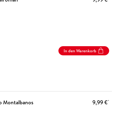
In den Warenkorb
io Montalbanos
9,99 €
*