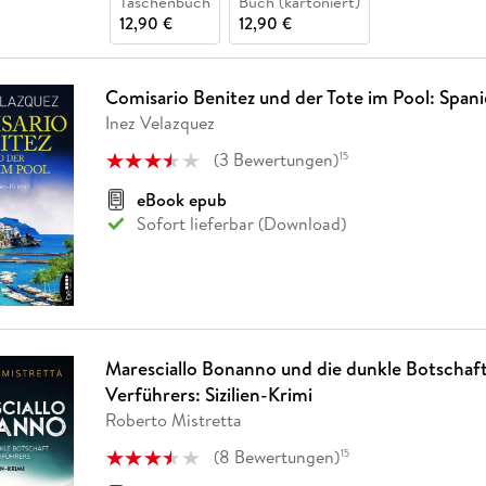
Taschenbuch
Buch (kartoniert)
12,90 €
12,90 €
Comisario Benitez und der Tote im Pool: Span
Inez Velazquez
(
3
Bewertungen
)
15
eBook epub
Sofort lieferbar (Download)
Maresciallo Bonanno und die dunkle Botschaft
Verführers: Sizilien-Krimi
Roberto Mistretta
(
8
Bewertungen
)
15