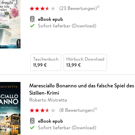
Fremdsprachige Bücher
n Lernhilfen
 Jugendbücher
eiber
Hörbuch Downloads im Bundle
cher
 Vergleich
 Puzzlezubehör
Lernen
New Adult
STABILO
(
23
Bewertungen
)
15
Taschenbücher
hilfen
hriller
 Backen
er
lender
Ratgeber
eBook epub
op
Sofort lieferbar (Download)
hriller
Romance
Sachbücher
precher:innen
Science Fiction
Fremdsprachige Bücher
Taschenbuch
Hörbuch Download
11,99 €
13,99 €
Maresciallo Bonanno und das falsche Spiel des
Sizilien-Krimi
Roberto Mistretta
(
8
Bewertungen
)
15
eBook epub
Sofort lieferbar (Download)