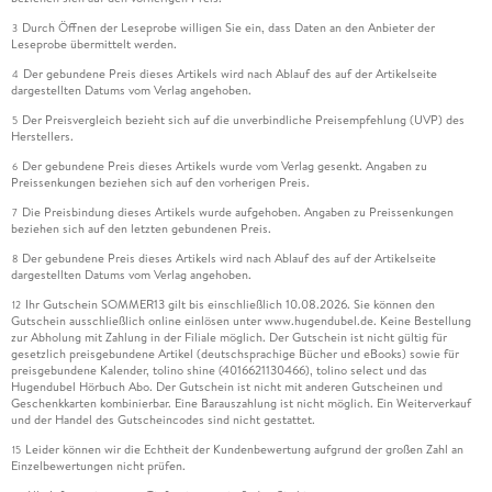
Durch Öffnen der Leseprobe willigen Sie ein, dass Daten an den Anbieter der
3
Leseprobe übermittelt werden.
Der gebundene Preis dieses Artikels wird nach Ablauf des auf der Artikelseite
4
dargestellten Datums vom Verlag angehoben.
Der Preisvergleich bezieht sich auf die unverbindliche Preisempfehlung (UVP) des
5
Herstellers.
Der gebundene Preis dieses Artikels wurde vom Verlag gesenkt. Angaben zu
6
Preissenkungen beziehen sich auf den vorherigen Preis.
Die Preisbindung dieses Artikels wurde aufgehoben. Angaben zu Preissenkungen
7
beziehen sich auf den letzten gebundenen Preis.
Der gebundene Preis dieses Artikels wird nach Ablauf des auf der Artikelseite
8
dargestellten Datums vom Verlag angehoben.
Ihr Gutschein SOMMER13 gilt bis einschließlich 10.08.2026. Sie können den
12
Gutschein ausschließlich online einlösen unter www.hugendubel.de. Keine Bestellung
zur Abholung mit Zahlung in der Filiale möglich. Der Gutschein ist nicht gültig für
gesetzlich preisgebundene Artikel (deutschsprachige Bücher und eBooks) sowie für
preisgebundene Kalender, tolino shine (4016621130466), tolino select und das
Hugendubel Hörbuch Abo. Der Gutschein ist nicht mit anderen Gutscheinen und
Geschenkkarten kombinierbar. Eine Barauszahlung ist nicht möglich. Ein Weiterverkauf
und der Handel des Gutscheincodes sind nicht gestattet.
Leider können wir die Echtheit der Kundenbewertung aufgrund der großen Zahl an
15
Einzelbewertungen nicht prüfen.