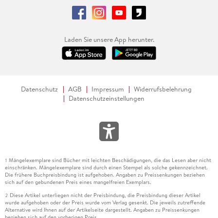
Laden Sie unsere App herunter.
Datenschutz
AGB
Impressum
Widerrufsbelehrung
Datenschutzeinstellungen
Mängelexemplare sind Bücher mit leichten Beschädigungen, die das Lesen aber nicht
1
einschränken. Mängelexemplare sind durch einen Stempel als solche gekennzeichnet.
Die frühere Buchpreisbindung ist aufgehoben. Angaben zu Preissenkungen beziehen
sich auf den gebundenen Preis eines mangelfreien Exemplars.
Diese Artikel unterliegen nicht der Preisbindung, die Preisbindung dieser Artikel
2
wurde aufgehoben oder der Preis wurde vom Verlag gesenkt. Die jeweils zutreffende
Alternative wird Ihnen auf der Artikelseite dargestellt. Angaben zu Preissenkungen
beziehen sich auf den vorherigen Preis.