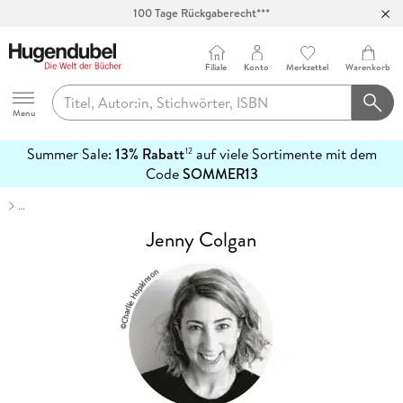
100 Tage Rückgaberecht***
Abholung in über 100 Filialen
Filiale
Konto
Merkzettel
Warenkorb
Hugendubel
Menu
Summer Sale:
13% Rabatt
auf viele Sortimente mit dem
12
mehr
Code
SOMMER13
erfahren
…
Jenny Colgan