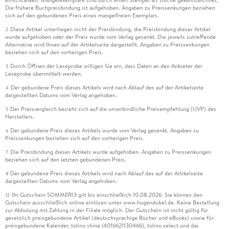
einschränken. Mängelexemplare sind durch einen Stempel als solche gekennzeichnet.
Die frühere Buchpreisbindung ist aufgehoben. Angaben zu Preissenkungen beziehen
sich auf den gebundenen Preis eines mangelfreien Exemplars.
Diese Artikel unterliegen nicht der Preisbindung, die Preisbindung dieser Artikel
2
wurde aufgehoben oder der Preis wurde vom Verlag gesenkt. Die jeweils zutreffende
Alternative wird Ihnen auf der Artikelseite dargestellt. Angaben zu Preissenkungen
beziehen sich auf den vorherigen Preis.
Durch Öffnen der Leseprobe willigen Sie ein, dass Daten an den Anbieter der
3
Leseprobe übermittelt werden.
Der gebundene Preis dieses Artikels wird nach Ablauf des auf der Artikelseite
4
dargestellten Datums vom Verlag angehoben.
Der Preisvergleich bezieht sich auf die unverbindliche Preisempfehlung (UVP) des
5
Herstellers.
Der gebundene Preis dieses Artikels wurde vom Verlag gesenkt. Angaben zu
6
Preissenkungen beziehen sich auf den vorherigen Preis.
Die Preisbindung dieses Artikels wurde aufgehoben. Angaben zu Preissenkungen
7
beziehen sich auf den letzten gebundenen Preis.
Der gebundene Preis dieses Artikels wird nach Ablauf des auf der Artikelseite
8
dargestellten Datums vom Verlag angehoben.
Ihr Gutschein SOMMER13 gilt bis einschließlich 10.08.2026. Sie können den
12
Gutschein ausschließlich online einlösen unter www.hugendubel.de. Keine Bestellung
zur Abholung mit Zahlung in der Filiale möglich. Der Gutschein ist nicht gültig für
gesetzlich preisgebundene Artikel (deutschsprachige Bücher und eBooks) sowie für
preisgebundene Kalender, tolino shine (4016621130466), tolino select und das