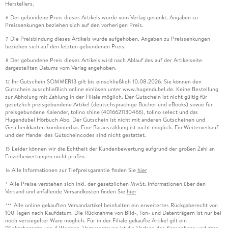
Herstellers.
Der gebundene Preis dieses Artikels wurde vom Verlag gesenkt. Angaben zu
6
Preissenkungen beziehen sich auf den vorherigen Preis.
Die Preisbindung dieses Artikels wurde aufgehoben. Angaben zu Preissenkungen
7
beziehen sich auf den letzten gebundenen Preis.
Der gebundene Preis dieses Artikels wird nach Ablauf des auf der Artikelseite
8
dargestellten Datums vom Verlag angehoben.
Ihr Gutschein SOMMER13 gilt bis einschließlich 10.08.2026. Sie können den
12
Gutschein ausschließlich online einlösen unter www.hugendubel.de. Keine Bestellung
zur Abholung mit Zahlung in der Filiale möglich. Der Gutschein ist nicht gültig für
gesetzlich preisgebundene Artikel (deutschsprachige Bücher und eBooks) sowie für
preisgebundene Kalender, tolino shine (4016621130466), tolino select und das
Hugendubel Hörbuch Abo. Der Gutschein ist nicht mit anderen Gutscheinen und
Geschenkkarten kombinierbar. Eine Barauszahlung ist nicht möglich. Ein Weiterverkauf
und der Handel des Gutscheincodes sind nicht gestattet.
Leider können wir die Echtheit der Kundenbewertung aufgrund der großen Zahl an
15
Einzelbewertungen nicht prüfen.
Alle Informationen zur Tiefpreisgarantie finden Sie
hier
16
Alle Preise verstehen sich inkl. der gesetzlichen MwSt. Informationen über den
*
Versand und anfallende Versandkosten finden Sie
hier
Alle online gekauften Versandartikel beinhalten ein erweitertes Rückgaberecht von
***
100 Tagen nach Kaufdatum. Die Rücknahme von Bild-, Ton- und Datenträgern ist nur bei
noch versiegelter Ware möglich. Für in der Filiale gekaufte Artikel gilt ein