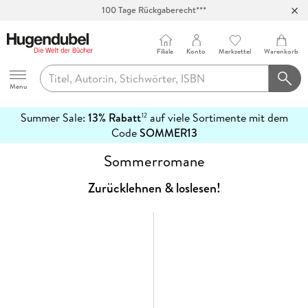
100 Tage Rückgaberecht***
Abholung in über 100 Filialen
Filiale
Konto
Merkzettel
Warenkorb
Hugendubel
Menu
Summer Sale:
13% Rabatt
auf viele Sortimente mit dem
12
mehr
Code
SOMMER13
erfahren
Sommerromane
Zurücklehnen & loslesen!