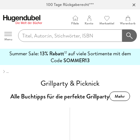
100 Tage Rückgaberecht***
Abholung in über 100 Filialen
Filiale
Konto
Merkzettel
Warenkorb
Hugendubel
Menu
Summer Sale:
13% Rabatt
auf viele Sortimente mit dem
12
mehr
Code
SOMMER13
erfahren
…
Grillparty & Picknick
Alle Buchtipps für die perfekte Grillparty
Mehr