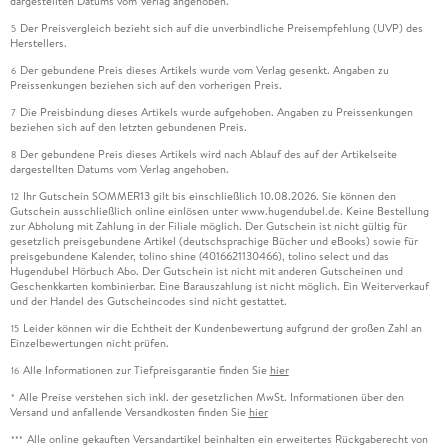
dargestellten Datums vom Verlag angehoben.
Der Preisvergleich bezieht sich auf die unverbindliche Preisempfehlung (UVP) des
5
Herstellers.
Der gebundene Preis dieses Artikels wurde vom Verlag gesenkt. Angaben zu
6
Preissenkungen beziehen sich auf den vorherigen Preis.
Die Preisbindung dieses Artikels wurde aufgehoben. Angaben zu Preissenkungen
7
beziehen sich auf den letzten gebundenen Preis.
Der gebundene Preis dieses Artikels wird nach Ablauf des auf der Artikelseite
8
dargestellten Datums vom Verlag angehoben.
Ihr Gutschein SOMMER13 gilt bis einschließlich 10.08.2026. Sie können den
12
Gutschein ausschließlich online einlösen unter www.hugendubel.de. Keine Bestellung
zur Abholung mit Zahlung in der Filiale möglich. Der Gutschein ist nicht gültig für
gesetzlich preisgebundene Artikel (deutschsprachige Bücher und eBooks) sowie für
preisgebundene Kalender, tolino shine (4016621130466), tolino select und das
Hugendubel Hörbuch Abo. Der Gutschein ist nicht mit anderen Gutscheinen und
Geschenkkarten kombinierbar. Eine Barauszahlung ist nicht möglich. Ein Weiterverkauf
und der Handel des Gutscheincodes sind nicht gestattet.
Leider können wir die Echtheit der Kundenbewertung aufgrund der großen Zahl an
15
Einzelbewertungen nicht prüfen.
Alle Informationen zur Tiefpreisgarantie finden Sie
hier
16
Alle Preise verstehen sich inkl. der gesetzlichen MwSt. Informationen über den
*
Versand und anfallende Versandkosten finden Sie
hier
Alle online gekauften Versandartikel beinhalten ein erweitertes Rückgaberecht von
***