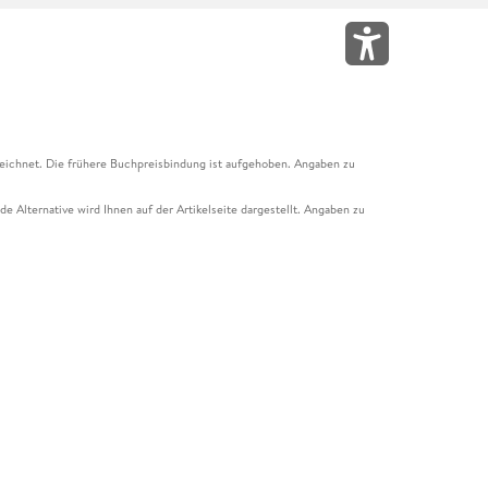
eichnet. Die frühere Buchpreisbindung ist aufgehoben. Angaben zu
e Alternative wird Ihnen auf der Artikelseite dargestellt. Angaben zu
ur Abholung mit Zahlung in der Filiale möglich. Der Gutschein ist nicht
t und das Hugendubel Hörbuch Abo. Der Gutschein ist nicht mit anderen