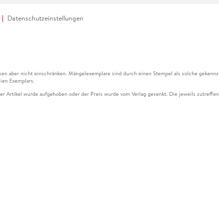
Datenschutzeinstellungen
en aber nicht einschränken. Mängelexemplare sind durch einen Stempel als solche gekennz
ien Exemplars.
ser Artikel wurde aufgehoben oder der Preis wurde vom Verlag gesenkt. Die jeweils zutreffend
ter der Leseprobe übermittelt werden.
kelseite dargestellten Datums vom Verlag angehoben.
g (UVP) des Herstellers.
n zu Preissenkungen beziehen sich auf den vorherigen Preis.
senkungen beziehen sich auf den letzten gebundenen Preis.
kelseite dargestellten Datums vom Verlag angehoben.
n den Gutschein ausschließlich online einlösen unter www.hugendubel.de. Keine Bestellung z
und eBooks) sowie für preisgebundene Kalender, tolino shine (4016621130466), tolino selec
cht möglich. Ein Weiterverkauf und der Handel des Gutscheincodes sind nicht gestattet.