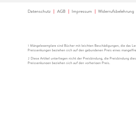
Datenschutz
AGB
Impressum
Widerrufsbelehrung
Mängelexemplare sind Bücher mit leichten Beschädigungen, die das Les
1
Preissenkungen beziehen sich auf den gebundenen Preis eines mangelfre
Diese Artikel unterliegen nicht der Preisbindung, die Preisbindung die
2
Preissenkungen beziehen sich auf den vorherigen Preis.
Durch Öffnen der Leseprobe willigen Sie ein, dass Daten an den Anbie
3
Der gebundene Preis dieses Artikels wird nach Ablauf des auf der Arti
4
Der Preisvergleich bezieht sich auf die unverbindliche Preisempfehlun
5
Der gebundene Preis dieses Artikels wurde vom Verlag gesenkt. Angabe
6
Die Preisbindung dieses Artikels wurde aufgehoben. Angaben zu Preis
7
Der gebundene Preis dieses Artikels wird nach Ablauf des auf der Arti
8
Ihr Gutschein SOMMER13 gilt bis einschließlich 10.08.2026. Sie könne
12
gültig für gesetzlich preisgebundene Artikel (deutschsprachige Bücher 
Gutscheinen und Geschenkkarten kombinierbar. Eine Barauszahlung ist ni