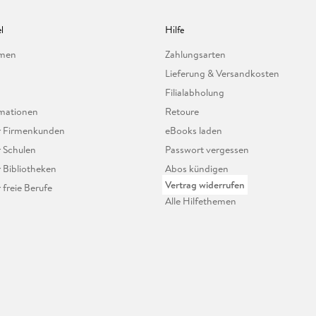
l
Hilfe
hmen
Zahlungsarten
Lieferung & Versandkosten
Filialabholung
mationen
Retoure
ür Firmenkunden
eBooks laden
r Schulen
Passwort vergessen
r Bibliotheken
Abos kündigen
Vertrag widerrufen
r freie Berufe
Alle Hilfethemen