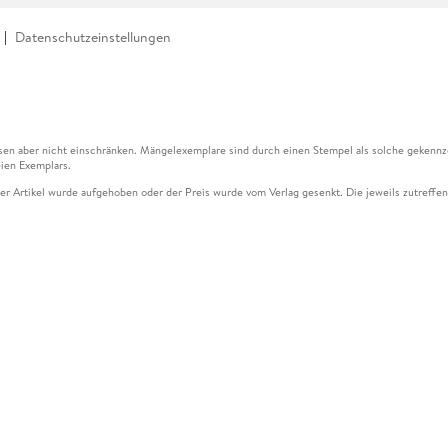
Datenschutzeinstellungen
en aber nicht einschränken. Mängelexemplare sind durch einen Stempel als solche gekennz
ien Exemplars.
ser Artikel wurde aufgehoben oder der Preis wurde vom Verlag gesenkt. Die jeweils zutreffend
ter der Leseprobe übermittelt werden.
kelseite dargestellten Datums vom Verlag angehoben.
g (UVP) des Herstellers.
n zu Preissenkungen beziehen sich auf den vorherigen Preis.
senkungen beziehen sich auf den letzten gebundenen Preis.
kelseite dargestellten Datums vom Verlag angehoben.
n den Gutschein ausschließlich online einlösen unter www.hugendubel.de. Keine Bestellung z
und eBooks) sowie für preisgebundene Kalender, tolino shine (4016621130466), tolino selec
cht möglich. Ein Weiterverkauf und der Handel des Gutscheincodes sind nicht gestattet.