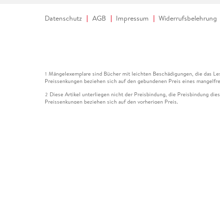
Datenschutz
AGB
Impressum
Widerrufsbelehrung
Mängelexemplare sind Bücher mit leichten Beschädigungen, die das Les
1
Preissenkungen beziehen sich auf den gebundenen Preis eines mangelfre
Diese Artikel unterliegen nicht der Preisbindung, die Preisbindung die
2
Preissenkungen beziehen sich auf den vorherigen Preis.
Durch Öffnen der Leseprobe willigen Sie ein, dass Daten an den Anbie
3
Der gebundene Preis dieses Artikels wird nach Ablauf des auf der Arti
4
Der Preisvergleich bezieht sich auf die unverbindliche Preisempfehlun
5
Der gebundene Preis dieses Artikels wurde vom Verlag gesenkt. Angabe
6
Die Preisbindung dieses Artikels wurde aufgehoben. Angaben zu Preis
7
Der gebundene Preis dieses Artikels wird nach Ablauf des auf der Arti
8
Ihr Gutschein SOMMER13 gilt bis einschließlich 10.08.2026. Sie könne
12
gültig für gesetzlich preisgebundene Artikel (deutschsprachige Bücher 
Gutscheinen und Geschenkkarten kombinierbar. Eine Barauszahlung ist ni