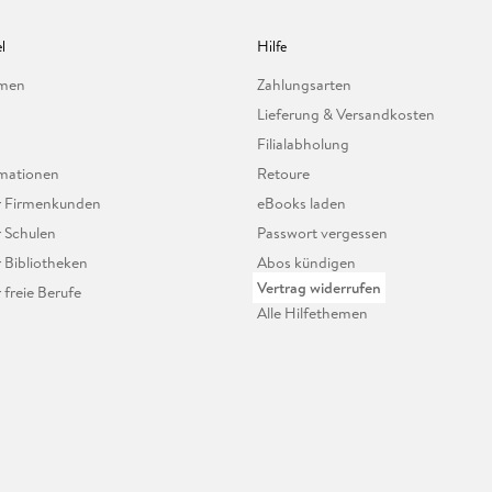
l
Hilfe
hmen
Zahlungsarten
Lieferung & Versandkosten
Filialabholung
mationen
Retoure
ür Firmenkunden
eBooks laden
r Schulen
Passwort vergessen
r Bibliotheken
Abos kündigen
Vertrag widerrufen
r freie Berufe
Alle Hilfethemen