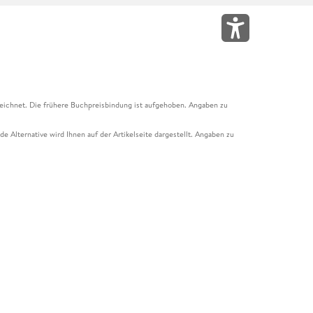
eichnet. Die frühere Buchpreisbindung ist aufgehoben. Angaben zu
e Alternative wird Ihnen auf der Artikelseite dargestellt. Angaben zu
ur Abholung mit Zahlung in der Filiale möglich. Der Gutschein ist nicht
t und das Hugendubel Hörbuch Abo. Der Gutschein ist nicht mit anderen