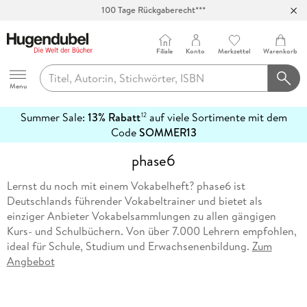
100 Tage Rückgaberecht***
Abholung in über 100 Filialen
Filiale
Konto
Merkzettel
Warenkorb
Hugendubel
Menu
Summer Sale:
13% Rabatt
auf viele Sortimente mit dem
12
mehr
Code
SOMMER13
erfahren
phase6
Lernst du noch mit einem Vokabelheft? phase6 ist
Deutschlands führender Vokabeltrainer und bietet als
einziger Anbieter Vokabelsammlungen zu allen gängigen
Kurs- und Schulbüchern. Von über 7.000 Lehrern empfohlen,
ideal für Schule, Studium und Erwachsenenbildung.
Zum
Angbebot