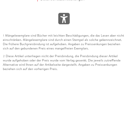
Mängelexemplare sind Bücher mit leichten Beschädigungen, die das Lesen aber nicht
1
einschränken. Mängelexemplare sind durch einen Stempel als solche gekennzeichnet.
Die frühere Buchpreisbindung ist aufgehoben. Angaben zu Preissenkungen beziehen
sich auf den gebundenen Preis eines mangelfreien Exemplars.
Diese Artikel unterliegen nicht der Preisbindung, die Preisbindung dieser Artikel
2
wurde aufgehoben oder der Preis wurde vom Verlag gesenkt. Die jeweils zutreffende
Alternative wird Ihnen auf der Artikelseite dargestellt. Angaben zu Preissenkungen
beziehen sich auf den vorherigen Preis.
Durch Öffnen der Leseprobe willigen Sie ein, dass Daten an den Anbieter der
3
Leseprobe übermittelt werden.
Der gebundene Preis dieses Artikels wird nach Ablauf des auf der Artikelseite
4
dargestellten Datums vom Verlag angehoben.
Der Preisvergleich bezieht sich auf die unverbindliche Preisempfehlung (UVP) des
5
Herstellers.
Der gebundene Preis dieses Artikels wurde vom Verlag gesenkt. Angaben zu
6
Preissenkungen beziehen sich auf den vorherigen Preis.
Die Preisbindung dieses Artikels wurde aufgehoben. Angaben zu Preissenkungen
7