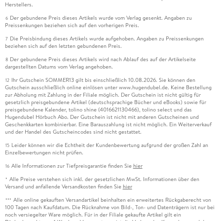
Herstellers.
Der gebundene Preis dieses Artikels wurde vom Verlag gesenkt. Angaben zu
6
Preissenkungen beziehen sich auf den vorherigen Preis.
Die Preisbindung dieses Artikels wurde aufgehoben. Angaben zu Preissenkungen
7
beziehen sich auf den letzten gebundenen Preis.
Der gebundene Preis dieses Artikels wird nach Ablauf des auf der Artikelseite
8
dargestellten Datums vom Verlag angehoben.
Ihr Gutschein SOMMER13 gilt bis einschließlich 10.08.2026. Sie können den
12
Gutschein ausschließlich online einlösen unter www.hugendubel.de. Keine Bestellung
zur Abholung mit Zahlung in der Filiale möglich. Der Gutschein ist nicht gültig für
gesetzlich preisgebundene Artikel (deutschsprachige Bücher und eBooks) sowie für
preisgebundene Kalender, tolino shine (4016621130466), tolino select und das
Hugendubel Hörbuch Abo. Der Gutschein ist nicht mit anderen Gutscheinen und
Geschenkkarten kombinierbar. Eine Barauszahlung ist nicht möglich. Ein Weiterverkauf
und der Handel des Gutscheincodes sind nicht gestattet.
Leider können wir die Echtheit der Kundenbewertung aufgrund der großen Zahl an
15
Einzelbewertungen nicht prüfen.
Alle Informationen zur Tiefpreisgarantie finden Sie
hier
16
Alle Preise verstehen sich inkl. der gesetzlichen MwSt. Informationen über den
*
Versand und anfallende Versandkosten finden Sie
hier
Alle online gekauften Versandartikel beinhalten ein erweitertes Rückgaberecht von
***
100 Tagen nach Kaufdatum. Die Rücknahme von Bild-, Ton- und Datenträgern ist nur bei
noch versiegelter Ware möglich. Für in der Filiale gekaufte Artikel gilt ein