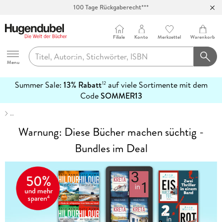
100 Tage Rückgaberecht***
Abholung in über 100 Filialen
Filiale
Konto
Merkzettel
Warenkorb
Hugendubel
Menu
Summer Sale:
13% Rabatt
auf viele Sortimente mit dem
12
mehr
Code
SOMMER13
erfahren
…
Warnung: Diese Bücher machen süchtig -
Bundles im Deal