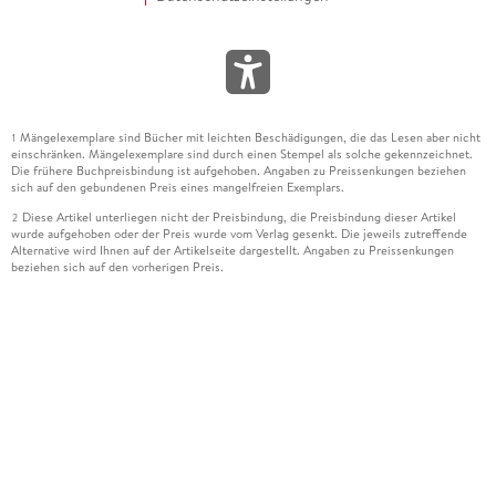
Mängelexemplare sind Bücher mit leichten Beschädigungen, die das Lesen aber nicht
1
einschränken. Mängelexemplare sind durch einen Stempel als solche gekennzeichnet.
Die frühere Buchpreisbindung ist aufgehoben. Angaben zu Preissenkungen beziehen
sich auf den gebundenen Preis eines mangelfreien Exemplars.
Diese Artikel unterliegen nicht der Preisbindung, die Preisbindung dieser Artikel
2
wurde aufgehoben oder der Preis wurde vom Verlag gesenkt. Die jeweils zutreffende
Alternative wird Ihnen auf der Artikelseite dargestellt. Angaben zu Preissenkungen
beziehen sich auf den vorherigen Preis.
Durch Öffnen der Leseprobe willigen Sie ein, dass Daten an den Anbieter der
3
Leseprobe übermittelt werden.
Der gebundene Preis dieses Artikels wird nach Ablauf des auf der Artikelseite
4
dargestellten Datums vom Verlag angehoben.
Der Preisvergleich bezieht sich auf die unverbindliche Preisempfehlung (UVP) des
5
Herstellers.
Der gebundene Preis dieses Artikels wurde vom Verlag gesenkt. Angaben zu
6
Preissenkungen beziehen sich auf den vorherigen Preis.
Die Preisbindung dieses Artikels wurde aufgehoben. Angaben zu Preissenkungen
7