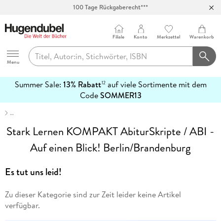
100 Tage Rückgaberecht***
Abholung in über 100 Filialen
Filiale
Konto
Merkzettel
Warenkorb
Hugendubel
Menu
Summer Sale:
13% Rabatt
auf viele Sortimente mit dem
12
mehr
Code
SOMMER13
erfahren
…
Stark Lernen KOMPAKT AbiturSkripte / ABI -
Auf einen Blick! Berlin/Brandenburg
Es tut uns leid!
Zu dieser Kategorie sind zur Zeit leider keine Artikel
verfügbar.