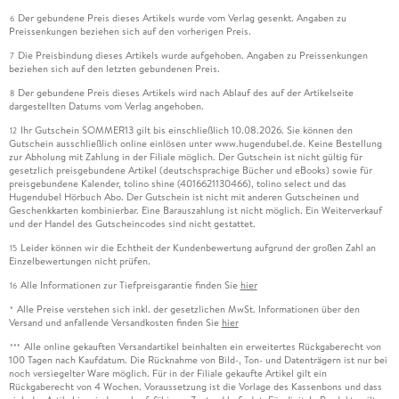
Der gebundene Preis dieses Artikels wurde vom Verlag gesenkt. Angaben zu
6
Preissenkungen beziehen sich auf den vorherigen Preis.
Die Preisbindung dieses Artikels wurde aufgehoben. Angaben zu Preissenkungen
7
beziehen sich auf den letzten gebundenen Preis.
Der gebundene Preis dieses Artikels wird nach Ablauf des auf der Artikelseite
8
dargestellten Datums vom Verlag angehoben.
Ihr Gutschein SOMMER13 gilt bis einschließlich 10.08.2026. Sie können den
12
Gutschein ausschließlich online einlösen unter www.hugendubel.de. Keine Bestellung
zur Abholung mit Zahlung in der Filiale möglich. Der Gutschein ist nicht gültig für
gesetzlich preisgebundene Artikel (deutschsprachige Bücher und eBooks) sowie für
preisgebundene Kalender, tolino shine (4016621130466), tolino select und das
Hugendubel Hörbuch Abo. Der Gutschein ist nicht mit anderen Gutscheinen und
Geschenkkarten kombinierbar. Eine Barauszahlung ist nicht möglich. Ein Weiterverkauf
und der Handel des Gutscheincodes sind nicht gestattet.
Leider können wir die Echtheit der Kundenbewertung aufgrund der großen Zahl an
15
Einzelbewertungen nicht prüfen.
Alle Informationen zur Tiefpreisgarantie finden Sie
hier
16
Alle Preise verstehen sich inkl. der gesetzlichen MwSt. Informationen über den
*
Versand und anfallende Versandkosten finden Sie
hier
Alle online gekauften Versandartikel beinhalten ein erweitertes Rückgaberecht von
***
100 Tagen nach Kaufdatum. Die Rücknahme von Bild-, Ton- und Datenträgern ist nur bei
noch versiegelter Ware möglich. Für in der Filiale gekaufte Artikel gilt ein
Rückgaberecht von 4 Wochen. Voraussetzung ist die Vorlage des Kassenbons und dass