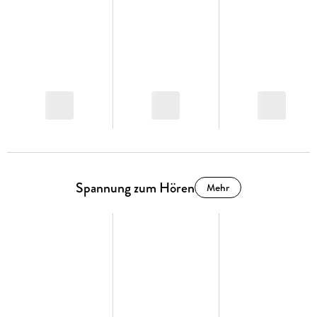
Ein düsterer Pageturner in bester skandinavischer Tradition -
atmosphärisch, beklemmend und von eisiger Spannung.
Spannung zum Hören
Mehr