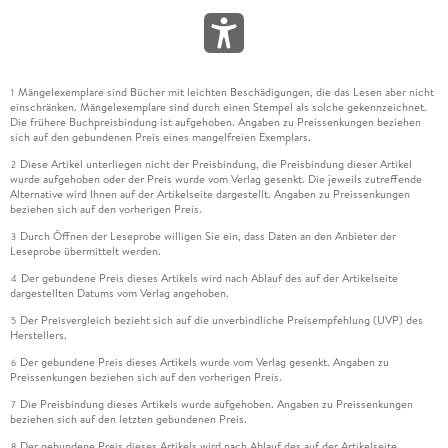
Mängelexemplare sind Bücher mit leichten Beschädigungen, die das Lesen aber nicht
1
einschränken. Mängelexemplare sind durch einen Stempel als solche gekennzeichnet.
Die frühere Buchpreisbindung ist aufgehoben. Angaben zu Preissenkungen beziehen
sich auf den gebundenen Preis eines mangelfreien Exemplars.
Diese Artikel unterliegen nicht der Preisbindung, die Preisbindung dieser Artikel
2
wurde aufgehoben oder der Preis wurde vom Verlag gesenkt. Die jeweils zutreffende
Alternative wird Ihnen auf der Artikelseite dargestellt. Angaben zu Preissenkungen
beziehen sich auf den vorherigen Preis.
Durch Öffnen der Leseprobe willigen Sie ein, dass Daten an den Anbieter der
3
Leseprobe übermittelt werden.
Der gebundene Preis dieses Artikels wird nach Ablauf des auf der Artikelseite
4
dargestellten Datums vom Verlag angehoben.
Der Preisvergleich bezieht sich auf die unverbindliche Preisempfehlung (UVP) des
5
Herstellers.
Der gebundene Preis dieses Artikels wurde vom Verlag gesenkt. Angaben zu
6
Preissenkungen beziehen sich auf den vorherigen Preis.
Die Preisbindung dieses Artikels wurde aufgehoben. Angaben zu Preissenkungen
7
beziehen sich auf den letzten gebundenen Preis.
Der gebundene Preis dieses Artikels wird nach Ablauf des auf der Artikelseite
8