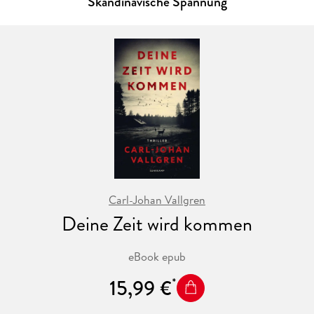
Skandinavische Spannung
Spezialteam des FBI unter der Leitung von Agent Logan
Bennett. Als Logan in einem Café eine attraktive junge Frau
kennenlernt, ahnt er nicht, dass er dabei ist, eine Killerin in
sein Leben zu lassen . . .
Schockierend, dark und sexy - alle Bände der Reihe im
Überblick:
Band 1: Secret - Du sollst mich fürchten
Band 2: Blood - Du sollst bereuen
Band 3: Revenge - Du sollst flehen
Band 4: Pain - Du sollst leiden
Band 5: Rage - Du sollst brennen
Carl-Johan Vallgren
Deine Zeit wird kommen
eBook epub
15,99 €