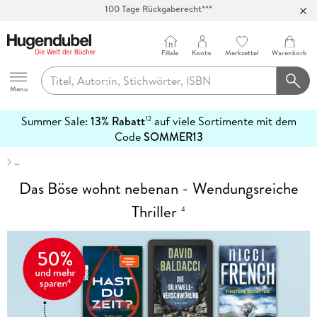
Abholung in über 100 Filialen
Filiale
Konto
Merkzettel
Warenkorb
Hugendubel
Menu
Summer Sale:
13% Rabatt
auf viele Sortimente mit dem
12
mehr
Code
SOMMER13
erfahren
…
Das Böse wohnt nebenan - Wendungsreiche
Thriller
4