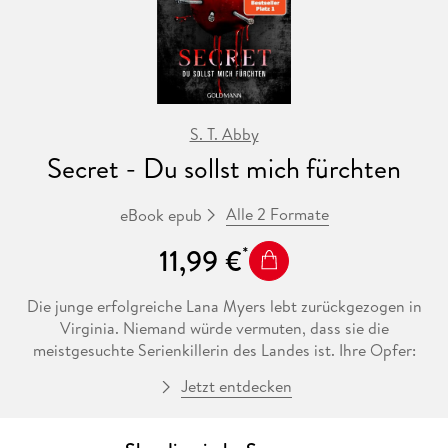
Dieses Buch hat das Potential wie
Herr der Fliegen
oder
Farm der Tiere
zu ihrer Zeit.
S. T. Abby
Secret - Du sollst mich fürchten
Alle 2 Formate
eBook epub
11,99 €
Die junge erfolgreiche Lana Myers lebt zurückgezogen in
Virginia. Niemand würde vermuten, dass sie die
meistgesuchte Serienkillerin des Landes ist. Ihre Opfer:
Männer, die alle aus derselben Kleinstadt stammen. In einer
Jetzt entdecken
dunklen Nacht vor zehn Jahren begingen sie ein
unaussprechliches Verbrechen, und Lana hat grausame
Rache geschworen. Dicht auf den Fersen ist ihr ein