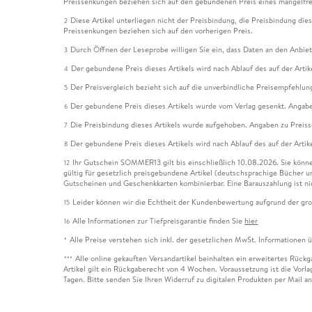
Preissenkungen beziehen sich auf den gebundenen Preis eines mangelfre
Diese Artikel unterliegen nicht der Preisbindung, die Preisbindung die
2
Preissenkungen beziehen sich auf den vorherigen Preis.
Durch Öffnen der Leseprobe willigen Sie ein, dass Daten an den Anbie
3
Der gebundene Preis dieses Artikels wird nach Ablauf des auf der Arti
4
Der Preisvergleich bezieht sich auf die unverbindliche Preisempfehlun
5
Der gebundene Preis dieses Artikels wurde vom Verlag gesenkt. Angabe
6
Die Preisbindung dieses Artikels wurde aufgehoben. Angaben zu Preis
7
Der gebundene Preis dieses Artikels wird nach Ablauf des auf der Arti
8
Ihr Gutschein SOMMER13 gilt bis einschließlich 10.08.2026. Sie könne
12
gültig für gesetzlich preisgebundene Artikel (deutschsprachige Bücher 
Gutscheinen und Geschenkkarten kombinierbar. Eine Barauszahlung ist ni
Leider können wir die Echtheit der Kundenbewertung aufgrund der gro
15
Alle Informationen zur Tiefpreisgarantie finden Sie
hier
16
Alle Preise verstehen sich inkl. der gesetzlichen MwSt. Informationen 
*
Alle online gekauften Versandartikel beinhalten ein erweitertes Rück
***
Artikel gilt ein Rückgaberecht von 4 Wochen. Voraussetzung ist die Vorlag
Tagen. Bitte senden Sie Ihren Widerruf zu digitalen Produkten per Mail 