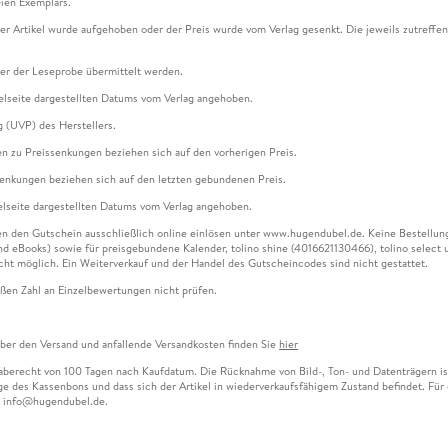
ien Exemplars.
ser Artikel wurde aufgehoben oder der Preis wurde vom Verlag gesenkt. Die jeweils zutreffend
ter der Leseprobe übermittelt werden.
kelseite dargestellten Datums vom Verlag angehoben.
g (UVP) des Herstellers.
n zu Preissenkungen beziehen sich auf den vorherigen Preis.
senkungen beziehen sich auf den letzten gebundenen Preis.
kelseite dargestellten Datums vom Verlag angehoben.
n den Gutschein ausschließlich online einlösen unter www.hugendubel.de. Keine Bestellung z
und eBooks) sowie für preisgebundene Kalender, tolino shine (4016621130466), tolino selec
cht möglich. Ein Weiterverkauf und der Handel des Gutscheincodes sind nicht gestattet.
ßen Zahl an Einzelbewertungen nicht prüfen.
über den Versand und anfallende Versandkosten finden Sie
hier
gaberecht von 100 Tagen nach Kaufdatum. Die Rücknahme von Bild-, Ton- und Datenträgern ist 
e des Kassenbons und dass sich der Artikel in wiederverkaufsfähigem Zustand befindet. Für d
an info@hugendubel.de.