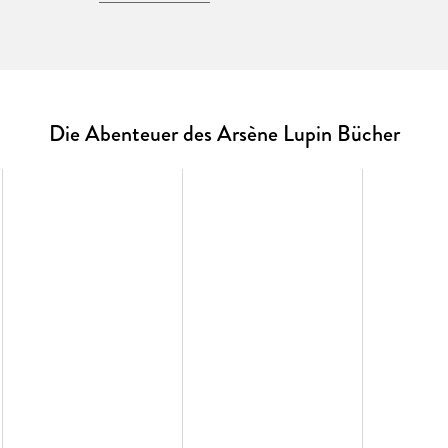
so werden die Liebenden zu erbitterten Konkurrenten.
Romans 'La Comtesse de Cagliostro', Band 11 der Abe
Die Abenteuer des Arsène Lupin Bücher