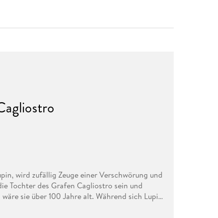
Cagliostro
upin, wird zufällig Zeuge einer Verschwörung und
die Tochter des Grafen Cagliostro sein und
wäre sie über 100 Jahre alt. Während sich Lupin
wird ihm klar, dass sie sich auf der Suche nach
lich will Lupin den Schatz für sich haben. Und