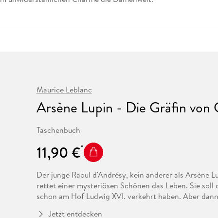
Fremdsprachige Bücher
n Lernhilfen
 Jugendbücher
eiber
Hörbuch Downloads im Bundle
cher
 Vergleich
 Puzzlezubehör
Lernen
New Adult
STABILO
Taschenbücher
hilfen
hriller
 Backen
er
lender
Ratgeber
op
hriller
Romance
Sachbücher
precher:innen
Science Fiction
Fremdsprachige Bücher
Maurice Leblanc
Arsène Lupin - Die Gräfin von 
Taschenbuch
11,90 €
Der junge Raoul d'Andrésy, kein anderer als Arsène L
rettet einer mysteriösen Schönen das Leben. Sie soll 
schon am Hof Ludwig XVI. verkehrt haben. Aber dann 
Hals über Kopf in die geheimnisvolle Gräfin verliebt, 
Jetzt entdecken
einem unermesslichen Schatz befindet. Selbstverständ