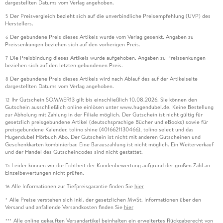
dargestellten Datums vom Verlag angehoben.
Der Preisvergleich bezieht sich auf die unverbindliche Preisempfehlung (UVP) des
5
Herstellers.
Der gebundene Preis dieses Artikels wurde vom Verlag gesenkt. Angaben zu
6
Preissenkungen beziehen sich auf den vorherigen Preis.
Die Preisbindung dieses Artikels wurde aufgehoben. Angaben zu Preissenkungen
7
beziehen sich auf den letzten gebundenen Preis.
Der gebundene Preis dieses Artikels wird nach Ablauf des auf der Artikelseite
8
dargestellten Datums vom Verlag angehoben.
Ihr Gutschein SOMMER13 gilt bis einschließlich 10.08.2026. Sie können den
12
Gutschein ausschließlich online einlösen unter www.hugendubel.de. Keine Bestellung
zur Abholung mit Zahlung in der Filiale möglich. Der Gutschein ist nicht gültig für
gesetzlich preisgebundene Artikel (deutschsprachige Bücher und eBooks) sowie für
preisgebundene Kalender, tolino shine (4016621130466), tolino select und das
Hugendubel Hörbuch Abo. Der Gutschein ist nicht mit anderen Gutscheinen und
Geschenkkarten kombinierbar. Eine Barauszahlung ist nicht möglich. Ein Weiterverkauf
und der Handel des Gutscheincodes sind nicht gestattet.
Leider können wir die Echtheit der Kundenbewertung aufgrund der großen Zahl an
15
Einzelbewertungen nicht prüfen.
Alle Informationen zur Tiefpreisgarantie finden Sie
hier
16
Alle Preise verstehen sich inkl. der gesetzlichen MwSt. Informationen über den
*
Versand und anfallende Versandkosten finden Sie
hier
Alle online gekauften Versandartikel beinhalten ein erweitertes Rückgaberecht von
***