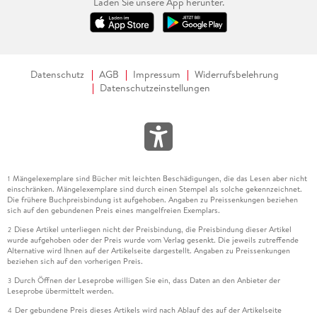
Laden Sie unsere App herunter.
Datenschutz
AGB
Impressum
Widerrufsbelehrung
Datenschutzeinstellungen
Mängelexemplare sind Bücher mit leichten Beschädigungen, die das Lesen aber nicht
1
einschränken. Mängelexemplare sind durch einen Stempel als solche gekennzeichnet.
Die frühere Buchpreisbindung ist aufgehoben. Angaben zu Preissenkungen beziehen
sich auf den gebundenen Preis eines mangelfreien Exemplars.
Diese Artikel unterliegen nicht der Preisbindung, die Preisbindung dieser Artikel
2
wurde aufgehoben oder der Preis wurde vom Verlag gesenkt. Die jeweils zutreffende
Alternative wird Ihnen auf der Artikelseite dargestellt. Angaben zu Preissenkungen
beziehen sich auf den vorherigen Preis.
Durch Öffnen der Leseprobe willigen Sie ein, dass Daten an den Anbieter der
3
Leseprobe übermittelt werden.
Der gebundene Preis dieses Artikels wird nach Ablauf des auf der Artikelseite
4