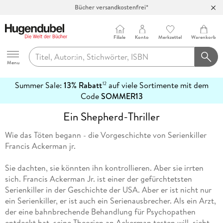
Bücher versandkostenfrei*
100 Tage Rückgaberecht***
Abholung in über 100 Filialen
Filiale
Konto
Merkzettel
Warenkorb
Hugendubel
Menu
Summer Sale:
13% Rabatt
auf viele Sortimente mit dem
12
mehr
Code
SOMMER13
erfahren
Ein Shepherd-Thriller
Wie das Töten begann - die Vorgeschichte von Serienkiller
Francis Ackerman jr.
Sie dachten, sie könnten ihn kontrollieren. Aber sie irrten
sich. Francis Ackerman Jr. ist einer der gefürchtetsten
Serienkiller in der Geschichte der USA. Aber er ist nicht nur
ein Serienkiller, er ist auch ein Serienausbrecher. Als ein Arzt,
der eine bahnbrechende Behandlung für Psychopathen
entdeckt hat, seine Theorien an Ackerman testen will, sieht