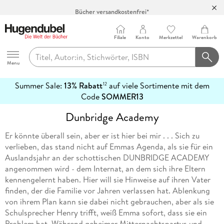
Bücher versandkostenfrei*
100 Tage Rückgaberecht***
Abholung in über 100 Filialen
Filiale
Konto
Merkzettel
Warenkorb
Hugendubel
Menu
Summer Sale:
13% Rabatt
auf viele Sortimente mit dem
12
mehr
Code
SOMMER13
erfahren
Dunbridge Academy
Er könnte überall sein, aber er ist hier bei mir . . . Sich zu
verlieben, das stand nicht auf Emmas Agenda, als sie für ein
Auslandsjahr an der schottischen DUNBRIDGE ACADEMY
angenommen wird - dem Internat, an dem sich ihre Eltern
kennengelernt haben. Hier will sie Hinweise auf ihren Vater
finden, der die Familie vor Jahren verlassen hat. Ablenkung
von ihrem Plan kann sie dabei nicht gebrauchen, aber als sie
Schulsprecher Henry trifft, weiß Emma sofort, dass sie ein
Problem hat. Während geheimer Mitternachtspartys und