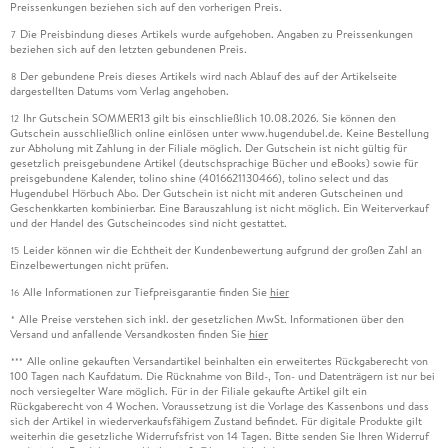
Preissenkungen beziehen sich auf den vorherigen Preis.
Die Preisbindung dieses Artikels wurde aufgehoben. Angaben zu Preissenkungen
7
beziehen sich auf den letzten gebundenen Preis.
Der gebundene Preis dieses Artikels wird nach Ablauf des auf der Artikelseite
8
dargestellten Datums vom Verlag angehoben.
Ihr Gutschein SOMMER13 gilt bis einschließlich 10.08.2026. Sie können den
12
Gutschein ausschließlich online einlösen unter www.hugendubel.de. Keine Bestellung
zur Abholung mit Zahlung in der Filiale möglich. Der Gutschein ist nicht gültig für
gesetzlich preisgebundene Artikel (deutschsprachige Bücher und eBooks) sowie für
preisgebundene Kalender, tolino shine (4016621130466), tolino select und das
Hugendubel Hörbuch Abo. Der Gutschein ist nicht mit anderen Gutscheinen und
Geschenkkarten kombinierbar. Eine Barauszahlung ist nicht möglich. Ein Weiterverkauf
und der Handel des Gutscheincodes sind nicht gestattet.
Leider können wir die Echtheit der Kundenbewertung aufgrund der großen Zahl an
15
Einzelbewertungen nicht prüfen.
Alle Informationen zur Tiefpreisgarantie finden Sie
hier
16
Alle Preise verstehen sich inkl. der gesetzlichen MwSt. Informationen über den
*
Versand und anfallende Versandkosten finden Sie
hier
Alle online gekauften Versandartikel beinhalten ein erweitertes Rückgaberecht von
***
100 Tagen nach Kaufdatum. Die Rücknahme von Bild-, Ton- und Datenträgern ist nur bei
noch versiegelter Ware möglich. Für in der Filiale gekaufte Artikel gilt ein
Rückgaberecht von 4 Wochen. Voraussetzung ist die Vorlage des Kassenbons und dass
sich der Artikel in wiederverkaufsfähigem Zustand befindet. Für digitale Produkte gilt
weiterhin die gesetzliche Widerrufsfrist von 14 Tagen. Bitte senden Sie Ihren Widerruf