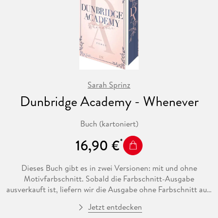
Sarah Sprinz
Dunbridge Academy - Whenever
Buch (kartoniert)
16,90 €
Dieses Buch gibt es in zwei Versionen: mit und ohne
Motivfarbschnitt. Sobald die Farbschnitt-Ausgabe
ausverkauft ist, liefern wir die Ausgabe ohne Farbschnitt aus.
Welcome Home! Schock für Elsa: Nach einer
Jetzt entdecken
Handgreiflichkeit während eines Matches wird sie als