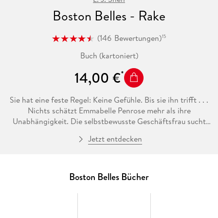
Boston Belles - Rake
(
146
Bewertungen
)
15
Buch (kartoniert)
14,00 €
Sie hat eine feste Regel: Keine Gefühle. Bis sie ihn trifft . . .
Nichts schätzt Emmabelle Penrose mehr als ihre
Unabhängigkeit. Die selbstbewusste Geschäftsfrau sucht
daher Männer nur für eine Nacht. Bis sie sich auf einmal
Jetzt entdecken
etwas noch mehr wünscht als ihre Freiheit - ein Baby. Der
perfekte Vater ist schnell gefunden. Devon Whitehall ist ein
britischer Adeliger, attraktiv, millionenschwer - und das
Beste: Er hat eine ebenso große Abneigung gegen die Ehe
Boston Belles Bücher
wie sie. Es ist der ideale Deal: ein Kind zeugen, gemeinsames
Sorgerecht, aber mehr nicht. Doch obwohl Emmabelle sich
nie an einen Mann binden wollte, kommt sie nicht gegen die
starken Gefühle an, die sie plötzlich für Devon empfindet . .