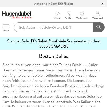
Abholung in über 100 Filialen
Filiale
Konto
Merkzettel
Warenkorb
Hugendubel
Menu
Summer Sale:
13% Rabatt
auf viele Sortimente mit dem
12
mehr
Code
SOMMER13
erfahren
Boston Belles
Sich in ihn zu verlieben, war nicht Teil des Deals . . . Sailor
Brennan hat einen Traum: Sie will einmal in ihrem Leben an
den Olympischen Spielen teilnehmen. Alles, was ihr dazu
noch fehlt, ist ein finanzieller Sponsor. Da kommt das
Angebot einer der reichsten Familien Bostons gerade richtig:
Sailor soll für ein halbes Jahr mit Hunter Fitzpatrick
zusammenleben und aufpassen, dass das schwarze Schaf der
Familie keinen weiteren Skandal anzettelt. Was Sailor nicht
weiß: Der attraktive Hunter hat sich in den Kopf gesetzt,