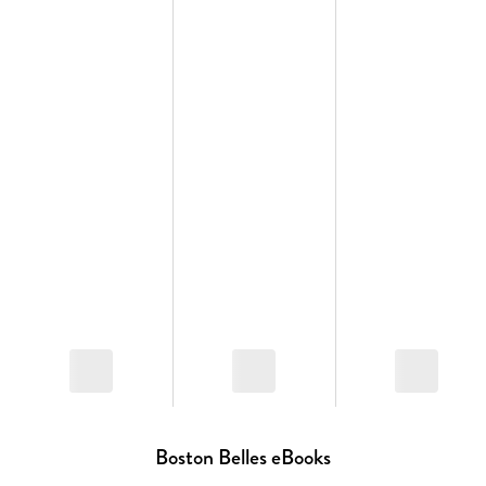
."RAKE ist für mich ein Jahreshighlight, ein neuer
Buchliebling und eins meiner Herzensbücher von L. J. Shen."
CHARLIE_BOOKSBand 4 der BOSTON-BELLES-Reihe von
SPIEGEL-Bestseller-Autorin L. J. Shen
Boston Belles eBooks