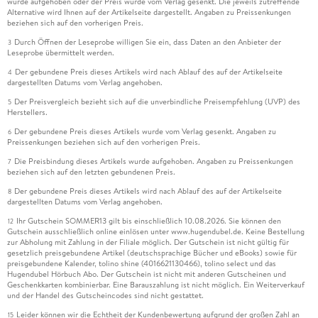
wurde aufgehoben oder der Preis wurde vom Verlag gesenkt. Die jeweils zutreffende
Alternative wird Ihnen auf der Artikelseite dargestellt. Angaben zu Preissenkungen
beziehen sich auf den vorherigen Preis.
Durch Öffnen der Leseprobe willigen Sie ein, dass Daten an den Anbieter der
3
Leseprobe übermittelt werden.
Der gebundene Preis dieses Artikels wird nach Ablauf des auf der Artikelseite
4
dargestellten Datums vom Verlag angehoben.
Der Preisvergleich bezieht sich auf die unverbindliche Preisempfehlung (UVP) des
5
Herstellers.
Der gebundene Preis dieses Artikels wurde vom Verlag gesenkt. Angaben zu
6
Preissenkungen beziehen sich auf den vorherigen Preis.
Die Preisbindung dieses Artikels wurde aufgehoben. Angaben zu Preissenkungen
7
beziehen sich auf den letzten gebundenen Preis.
Der gebundene Preis dieses Artikels wird nach Ablauf des auf der Artikelseite
8
dargestellten Datums vom Verlag angehoben.
Ihr Gutschein SOMMER13 gilt bis einschließlich 10.08.2026. Sie können den
12
Gutschein ausschließlich online einlösen unter www.hugendubel.de. Keine Bestellung
zur Abholung mit Zahlung in der Filiale möglich. Der Gutschein ist nicht gültig für
gesetzlich preisgebundene Artikel (deutschsprachige Bücher und eBooks) sowie für
preisgebundene Kalender, tolino shine (4016621130466), tolino select und das
Hugendubel Hörbuch Abo. Der Gutschein ist nicht mit anderen Gutscheinen und
Geschenkkarten kombinierbar. Eine Barauszahlung ist nicht möglich. Ein Weiterverkauf
und der Handel des Gutscheincodes sind nicht gestattet.
Leider können wir die Echtheit der Kundenbewertung aufgrund der großen Zahl an
15