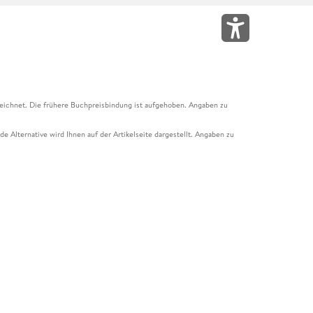
eichnet. Die frühere Buchpreisbindung ist aufgehoben. Angaben zu
e Alternative wird Ihnen auf der Artikelseite dargestellt. Angaben zu
ur Abholung mit Zahlung in der Filiale möglich. Der Gutschein ist nicht
t und das Hugendubel Hörbuch Abo. Der Gutschein ist nicht mit anderen