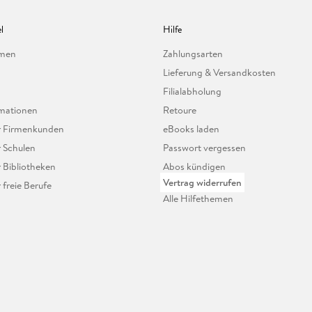
l
Hilfe
hmen
Zahlungsarten
Lieferung & Versandkosten
Filialabholung
mationen
Retoure
ür Firmenkunden
eBooks laden
r Schulen
Passwort vergessen
r Bibliotheken
Abos kündigen
Vertrag widerrufen
r freie Berufe
Alle Hilfethemen