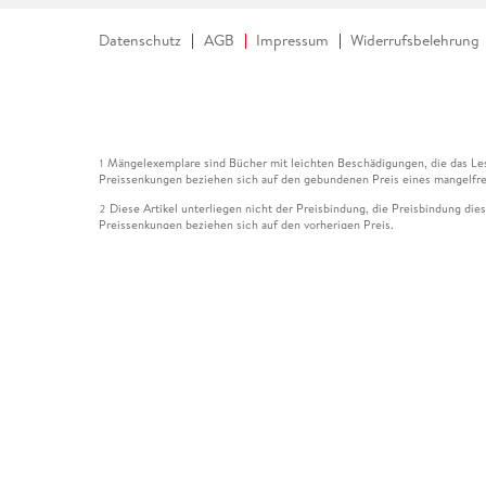
Datenschutz
AGB
Impressum
Widerrufsbelehrung
Mängelexemplare sind Bücher mit leichten Beschädigungen, die das Les
1
Preissenkungen beziehen sich auf den gebundenen Preis eines mangelfre
Diese Artikel unterliegen nicht der Preisbindung, die Preisbindung die
2
Preissenkungen beziehen sich auf den vorherigen Preis.
Durch Öffnen der Leseprobe willigen Sie ein, dass Daten an den Anbie
3
Der gebundene Preis dieses Artikels wird nach Ablauf des auf der Arti
4
Der Preisvergleich bezieht sich auf die unverbindliche Preisempfehlun
5
Der gebundene Preis dieses Artikels wurde vom Verlag gesenkt. Angabe
6
Die Preisbindung dieses Artikels wurde aufgehoben. Angaben zu Preis
7
Der gebundene Preis dieses Artikels wird nach Ablauf des auf der Arti
8
Ihr Gutschein SOMMER13 gilt bis einschließlich 10.08.2026. Sie könne
12
gültig für gesetzlich preisgebundene Artikel (deutschsprachige Bücher 
Gutscheinen und Geschenkkarten kombinierbar. Eine Barauszahlung ist ni