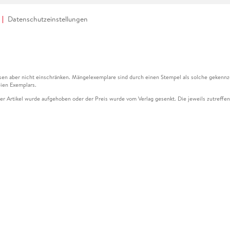
Datenschutzeinstellungen
en aber nicht einschränken. Mängelexemplare sind durch einen Stempel als solche gekennz
ien Exemplars.
ser Artikel wurde aufgehoben oder der Preis wurde vom Verlag gesenkt. Die jeweils zutreffend
ter der Leseprobe übermittelt werden.
kelseite dargestellten Datums vom Verlag angehoben.
g (UVP) des Herstellers.
n zu Preissenkungen beziehen sich auf den vorherigen Preis.
senkungen beziehen sich auf den letzten gebundenen Preis.
kelseite dargestellten Datums vom Verlag angehoben.
n den Gutschein ausschließlich online einlösen unter www.hugendubel.de. Keine Bestellung z
und eBooks) sowie für preisgebundene Kalender, tolino shine (4016621130466), tolino selec
cht möglich. Ein Weiterverkauf und der Handel des Gutscheincodes sind nicht gestattet.