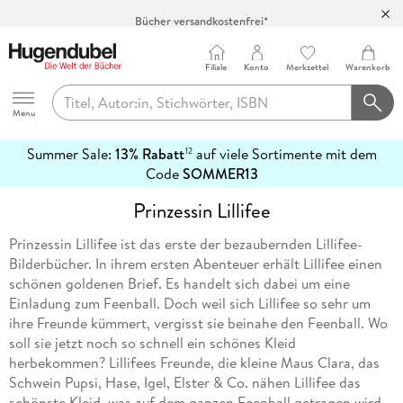
Bücher versandkostenfrei*
100 Tage Rückgaberecht***
Abholung in über 100 Filialen
Filiale
Konto
Merkzettel
Warenkorb
Hugendubel
Menu
Summer Sale:
13% Rabatt
auf viele Sortimente mit dem
12
mehr
Code
SOMMER13
erfahren
Prinzessin Lillifee
Prinzessin Lillifee ist das erste der bezaubernden Lillifee-
Bilderbücher. In ihrem ersten Abenteuer erhält Lillifee einen
schönen goldenen Brief. Es handelt sich dabei um eine
Einladung zum Feenball. Doch weil sich Lillifee so sehr um
ihre Freunde kümmert, vergisst sie beinahe den Feenball. Wo
soll sie jetzt noch so schnell ein schönes Kleid
herbekommen? Lillifees Freunde, die kleine Maus Clara, das
Schwein Pupsi, Hase, Igel, Elster & Co. nähen Lillifee das
schönste Kleid, was auf dem ganzen Feenball getragen wird.