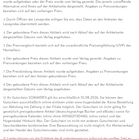
wurde aufgehoben oder der Preis wurde vom Verlag gesenkt. Die jeweils zutreffende
Alternative wird Ihnen auf der Artikelseite dargestellt. Angaben zu Preissenkungen
beziehen sich auf den vorherigen Preis.
Durch Öffnen der Leseprobe willigen Sie ein, dass Daten an den Anbieter der
3
Leseprobe übermittelt werden.
Der gebundene Preis dieses Artikels wird nach Ablauf des auf der Artikelseite
4
dargestellten Datums vom Verlag angehoben.
Der Preisvergleich bezieht sich auf die unverbindliche Preisempfehlung (UVP) des
5
Herstellers.
Der gebundene Preis dieses Artikels wurde vom Verlag gesenkt. Angaben zu
6
Preissenkungen beziehen sich auf den vorherigen Preis.
Die Preisbindung dieses Artikels wurde aufgehoben. Angaben zu Preissenkungen
7
beziehen sich auf den letzten gebundenen Preis.
Der gebundene Preis dieses Artikels wird nach Ablauf des auf der Artikelseite
8
dargestellten Datums vom Verlag angehoben.
Ihr Gutschein SOMMER13 gilt bis einschließlich 10.08.2026. Sie können den
12
Gutschein ausschließlich online einlösen unter www.hugendubel.de. Keine Bestellung
zur Abholung mit Zahlung in der Filiale möglich. Der Gutschein ist nicht gültig für
gesetzlich preisgebundene Artikel (deutschsprachige Bücher und eBooks) sowie für
preisgebundene Kalender, tolino shine (4016621130466), tolino select und das
Hugendubel Hörbuch Abo. Der Gutschein ist nicht mit anderen Gutscheinen und
Geschenkkarten kombinierbar. Eine Barauszahlung ist nicht möglich. Ein Weiterverkauf
und der Handel des Gutscheincodes sind nicht gestattet.
Leider können wir die Echtheit der Kundenbewertung aufgrund der großen Zahl an
15