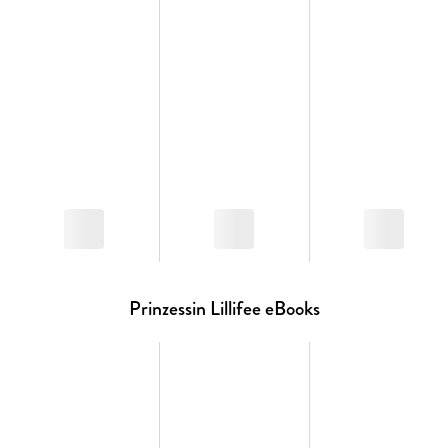
Monika Finsterbusch erzählt und illustriert mit viel Wärme
und Herz und zaubert ein Bilderbuch für alle kleinen
Prinzessinnen und Prinzen ab 4 - ein Muss für alle
Einhornfans!
Prinzessin Lillifee eBooks