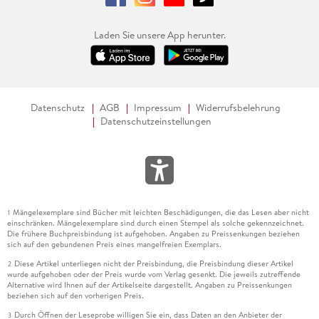
Laden Sie unsere App herunter.
Datenschutz
AGB
Impressum
Widerrufsbelehrung
Datenschutzeinstellungen
Mängelexemplare sind Bücher mit leichten Beschädigungen, die das Lesen aber nicht
1
einschränken. Mängelexemplare sind durch einen Stempel als solche gekennzeichnet.
Die frühere Buchpreisbindung ist aufgehoben. Angaben zu Preissenkungen beziehen
sich auf den gebundenen Preis eines mangelfreien Exemplars.
Diese Artikel unterliegen nicht der Preisbindung, die Preisbindung dieser Artikel
2
wurde aufgehoben oder der Preis wurde vom Verlag gesenkt. Die jeweils zutreffende
Alternative wird Ihnen auf der Artikelseite dargestellt. Angaben zu Preissenkungen
beziehen sich auf den vorherigen Preis.
Durch Öffnen der Leseprobe willigen Sie ein, dass Daten an den Anbieter der
3