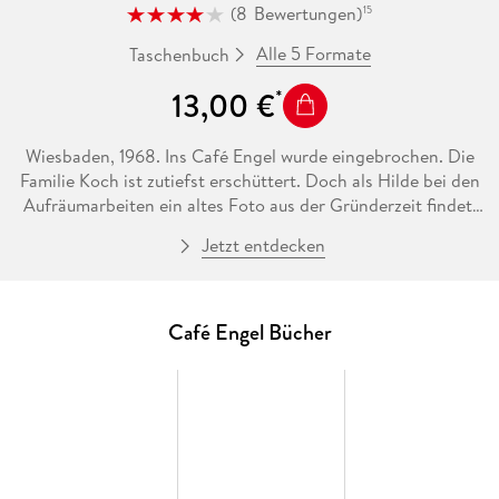
(
8
Bewertungen
)
15
Alle 5 Formate
Taschenbuch
13,00 €
Wiesbaden, 1968. Ins Café Engel wurde eingebrochen. Die
Familie Koch ist zutiefst erschüttert. Doch als Hilde bei den
Aufräumarbeiten ein altes Foto aus der Gründerzeit findet,
offenbart dies eine freudige Überraschung: Ihr Café wird 75
Jetzt entdecken
Jahre alt - und das muss gefeiert werden! Doch die
Vorbereitungen zum Fest werden von unerwarteten
Ereignissen überschattet. Während Hilde mit
gesundheitlichen Problemen kämpft, verliert sich ihr Sohn
Café Engel Bücher
Andi in Frankfurt in den Wirren der 68er-Bewegung, wo er in
Claudia seine große Liebe findet. Als plötzlich seine
Exfreundin Marlis mit einer überraschenden Neuigkeit im
Café eintrifft, wird die Zukunft des Familienbetriebs auf eine
harte Probe gestellt . . .