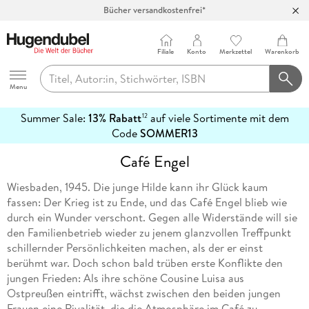
Bücher versandkostenfrei*
100 Tage Rückgaberecht***
Abholung in über 100 Filialen
Filiale
Konto
Merkzettel
Warenkorb
Hugendubel
Menu
Summer Sale:
13% Rabatt
auf viele Sortimente mit dem
12
mehr
Code
SOMMER13
erfahren
Café Engel
Wiesbaden, 1945. Die junge Hilde kann ihr Glück kaum
fassen: Der Krieg ist zu Ende, und das Café Engel blieb wie
durch ein Wunder verschont. Gegen alle Widerstände will sie
den Familienbetrieb wieder zu jenem glanzvollen Treffpunkt
schillernder Persönlichkeiten machen, als der er einst
berühmt war. Doch schon bald trüben erste Konflikte den
jungen Frieden: Als ihre schöne Cousine Luisa aus
Ostpreußen eintrifft, wächst zwischen den beiden jungen
Frauen eine Rivalität, die die Atmosphäre im Café zu