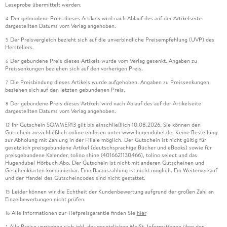
Leseprobe übermittelt werden.
Der gebundene Preis dieses Artikels wird nach Ablauf des auf der Artikelseite
4
dargestellten Datums vom Verlag angehoben.
Der Preisvergleich bezieht sich auf die unverbindliche Preisempfehlung (UVP) des
5
Herstellers.
Der gebundene Preis dieses Artikels wurde vom Verlag gesenkt. Angaben zu
6
Preissenkungen beziehen sich auf den vorherigen Preis.
Die Preisbindung dieses Artikels wurde aufgehoben. Angaben zu Preissenkungen
7
beziehen sich auf den letzten gebundenen Preis.
Der gebundene Preis dieses Artikels wird nach Ablauf des auf der Artikelseite
8
dargestellten Datums vom Verlag angehoben.
Ihr Gutschein SOMMER13 gilt bis einschließlich 10.08.2026. Sie können den
12
Gutschein ausschließlich online einlösen unter www.hugendubel.de. Keine Bestellung
zur Abholung mit Zahlung in der Filiale möglich. Der Gutschein ist nicht gültig für
gesetzlich preisgebundene Artikel (deutschsprachige Bücher und eBooks) sowie für
preisgebundene Kalender, tolino shine (4016621130466), tolino select und das
Hugendubel Hörbuch Abo. Der Gutschein ist nicht mit anderen Gutscheinen und
Geschenkkarten kombinierbar. Eine Barauszahlung ist nicht möglich. Ein Weiterverkauf
und der Handel des Gutscheincodes sind nicht gestattet.
Leider können wir die Echtheit der Kundenbewertung aufgrund der großen Zahl an
15
Einzelbewertungen nicht prüfen.
Alle Informationen zur Tiefpreisgarantie finden Sie
hier
16
Alle Preise verstehen sich inkl. der gesetzlichen MwSt. Informationen über den
*