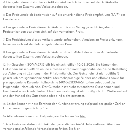
Der gebundene Preis dieses Artikels wird nach Ablauf des auf der Artikelseite
4
dargestellten Datums vom Verlag angehoben.
Der Preisvergleich bezieht sich auf die unverbindliche Preisempfehlung (UVP) des
5
Herstellers.
Der gebundene Preis dieses Artikels wurde vom Verlag gesenkt. Angaben zu
6
Preissenkungen beziehen sich auf den vorherigen Preis.
Die Preisbindung dieses Artikels wurde aufgehoben. Angaben zu Preissenkungen
7
beziehen sich auf den letzten gebundenen Preis.
Der gebundene Preis dieses Artikels wird nach Ablauf des auf der Artikelseite
8
dargestellten Datums vom Verlag angehoben.
Ihr Gutschein SOMMER13 gilt bis einschließlich 10.08.2026. Sie können den
12
Gutschein ausschließlich online einlösen unter www.hugendubel.de. Keine Bestellung
zur Abholung mit Zahlung in der Filiale möglich. Der Gutschein ist nicht gültig für
gesetzlich preisgebundene Artikel (deutschsprachige Bücher und eBooks) sowie für
preisgebundene Kalender, tolino shine (4016621130466), tolino select und das
Hugendubel Hörbuch Abo. Der Gutschein ist nicht mit anderen Gutscheinen und
Geschenkkarten kombinierbar. Eine Barauszahlung ist nicht möglich. Ein Weiterverkauf
und der Handel des Gutscheincodes sind nicht gestattet.
Leider können wir die Echtheit der Kundenbewertung aufgrund der großen Zahl an
15
Einzelbewertungen nicht prüfen.
Alle Informationen zur Tiefpreisgarantie finden Sie
hier
16
Alle Preise verstehen sich inkl. der gesetzlichen MwSt. Informationen über den
*
Versand und anfallende Versandkosten finden Sie
hier