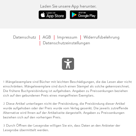
Laden Sie unsere App herunter.
Datenschutz
AGB
Impressum
Widerrufsbelehrung
Datenschutzeinstellungen
Mängelexemplare sind Bücher mit leichten Beschädigungen, die das Lesen aber nicht
1
einschränken. Mängelexemplare sind durch einen Stempel als solche gekennzeichnet.
Die frühere Buchpreisbindung ist aufgehoben. Angaben zu Preissenkungen beziehen
sich auf den gebundenen Preis eines mangelfreien Exemplars.
Diese Artikel unterliegen nicht der Preisbindung, die Preisbindung dieser Artikel
2
wurde aufgehoben oder der Preis wurde vom Verlag gesenkt. Die jeweils zutreffende
Alternative wird Ihnen auf der Artikelseite dargestellt. Angaben zu Preissenkungen
beziehen sich auf den vorherigen Preis.
Durch Öffnen der Leseprobe willigen Sie ein, dass Daten an den Anbieter der
3
Leseprobe übermittelt werden.