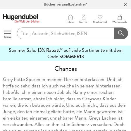
Bücher versandkostenfrei*
100 Tage Rückgaberecht***
Abholung in über 100 Filialen
Filiale
Konto
Merkzettel
Warenkorb
Hugendubel
Menu
Summer Sale:
13% Rabatt
auf viele Sortimente mit dem
12
mehr
Code
SOMMER13
erfahren
Chances
Grey hatte Spuren in meinem Herzen hinterlassen. Und ich
hoffe so sehr, dass ich auch welche in seinem hinterlassen
habeAls ich meinen neuen Job als Nanny einer reichen
Familie antrat, ahnte ich nicht, dass es Greysons Kinder
waren, die ich betreuen würde. Und auch nicht, dass aus dem
Junge, den ich einmal geliebt hatte, ein Mann geworden ist -
ein eiskalter, einsamer, unnahbarer Mann. Greys Lachen ist
verschwunden. Alles an ihm ist in Schmerz versunken. Doch
ab und zu erkenne ich noch den Jungen von damals in seinen