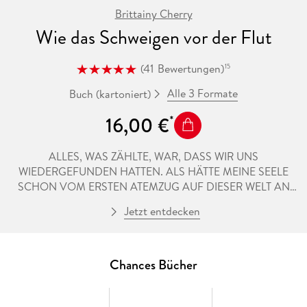
Brittainy Cherry
Wie das Schweigen vor der Flut
(
41
Bewertungen
)
15
Alle 3 Formate
Buch (kartoniert)
16,00 €
ALLES, WAS ZÄHLTE, WAR, DASS WIR UNS
WIEDERGEFUNDEN HATTEN. ALS HÄTTE MEINE SEELE
SCHON VOM ERSTEN ATEMZUG AUF DIESER WELT AN
NACH IHM GESUCHTSeit dem Tod ihrer Mutter vor einem
Jetzt entdecken
Jahr fühlt sich Karla East, als hätte das Leben sie vergessen.
Jeder Tag zieht leer an ihr vorbei, und in der Schule leidet sie
unter den Blicken und Bemerkungen ihrer Mitschüler. Bis ein
stiller Morgen auf dem Friedhof alles verändert. Dort
Chances Bücher
begegnet sie ihm: dem Jungen mit den traurigsten Augen,
die sie je gesehen hat. Karlas Herz erkennt in Ashs Seele