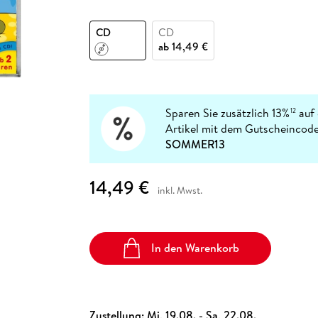
Fremdsprachige Bücher
n Lernhilfen
 Jugendbücher
eiber
Hörbuch Downloads im Bundle
cher
 Vergleich
 Puzzlezubehör
Lernen
New Adult
STABILO
Taschenbücher
CD
CD
hilfen
hriller
 Backen
er
lender
Ratgeber
ab
14,49 €
op
hriller
Romance
Sachbücher
precher:innen
Science Fiction
Sparen Sie zusätzlich 13%
auf 
12
Artikel mit dem Gutscheincode
Fremdsprachige Bücher
SOMMER13
14,49 €
inkl. Mwst.
In den Warenkorb
Zustellung:
Mi, 19.08. - Sa, 22.08.