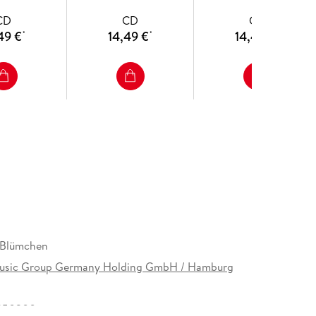
CD
CD
CD
49 €
14,49 €
14,49 €
*
*
*
 Blümchen
usic Group Germany Holding GmbH / Hamburg
250300