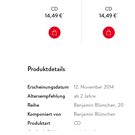
CD
CD
14,49 €
14,49 €
*
*
Produktdetails
Erscheinungsdatum
12. November 2014
Altersempfehlung
ab 2 Jahre
Reihe
Benjamin Blümchen, 20
Komponiert von
Benjamin Blümchen
Produktart
CD
Größe (L/B/H)
144/124/12 mm