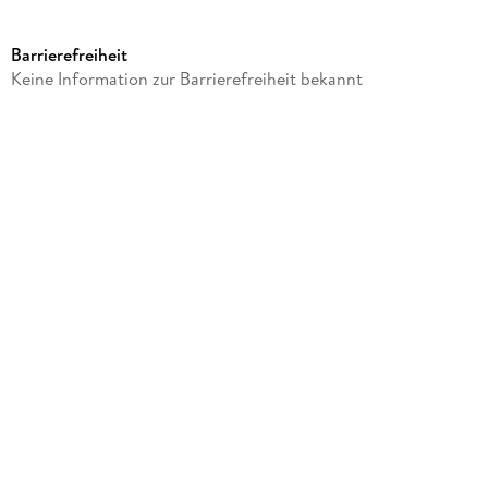
Label
Warner Music Group Germany Holding GmbH / Hamburg
Barrierefreiheit
Produktart
Keine Information zur Barrierefreiheit bekannt
CD
Gewicht
89 g
Größe (L/B/H)
124/141/10 mm
GTIN
4001504256210