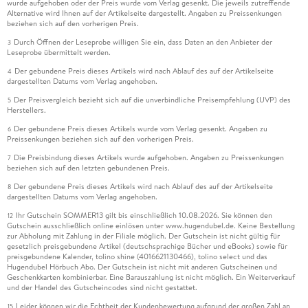
wurde aufgehoben oder der Preis wurde vom Verlag gesenkt. Die jeweils zutreffende
Alternative wird Ihnen auf der Artikelseite dargestellt. Angaben zu Preissenkungen
beziehen sich auf den vorherigen Preis.
Durch Öffnen der Leseprobe willigen Sie ein, dass Daten an den Anbieter der
3
Leseprobe übermittelt werden.
Der gebundene Preis dieses Artikels wird nach Ablauf des auf der Artikelseite
4
dargestellten Datums vom Verlag angehoben.
Der Preisvergleich bezieht sich auf die unverbindliche Preisempfehlung (UVP) des
5
Herstellers.
Der gebundene Preis dieses Artikels wurde vom Verlag gesenkt. Angaben zu
6
Preissenkungen beziehen sich auf den vorherigen Preis.
Die Preisbindung dieses Artikels wurde aufgehoben. Angaben zu Preissenkungen
7
beziehen sich auf den letzten gebundenen Preis.
Der gebundene Preis dieses Artikels wird nach Ablauf des auf der Artikelseite
8
dargestellten Datums vom Verlag angehoben.
Ihr Gutschein SOMMER13 gilt bis einschließlich 10.08.2026. Sie können den
12
Gutschein ausschließlich online einlösen unter www.hugendubel.de. Keine Bestellung
zur Abholung mit Zahlung in der Filiale möglich. Der Gutschein ist nicht gültig für
gesetzlich preisgebundene Artikel (deutschsprachige Bücher und eBooks) sowie für
preisgebundene Kalender, tolino shine (4016621130466), tolino select und das
Hugendubel Hörbuch Abo. Der Gutschein ist nicht mit anderen Gutscheinen und
Geschenkkarten kombinierbar. Eine Barauszahlung ist nicht möglich. Ein Weiterverkauf
und der Handel des Gutscheincodes sind nicht gestattet.
Leider können wir die Echtheit der Kundenbewertung aufgrund der großen Zahl an
15