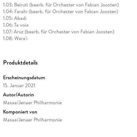
1.03: Beiruti (bearb. für Orchester von Fabian Joosten)
1.04: Farahi (bearb. für Orchester von Fabian Joosten)
1.05: Abadi
1.06: Ta voix
1.07: Aruz (bearb. für Orchester von Fabian Joosten)
1.08: Wara'i
1.09: Über mir
1.10: Lamento (bearb. für Orchester von Fabian Joosten)
1.11: Kilmati
Produktdetails
1.12: Dabke (bearb. für Orchester von Fabian Joosten)
Erscheinungsdatum
15. Januar 2021
Autor/Autorin
Masaa/Jenaer Philharmonie
Komponiert von
Masaa/Jenaer Philharmonie
Label
Galileo Music Communication GmbH / Fürstenfeldbrück