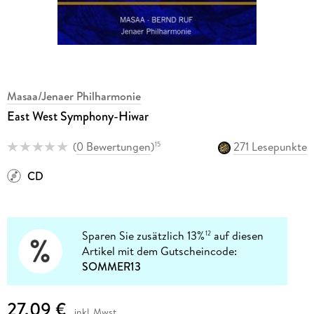
Masaa/Jenaer Philharmonie
East West Symphony-Hiwar
(
0 Bewertungen
)
271 Lesepunkte
15
CD
Sparen Sie zusätzlich 13%
auf diesen
12
Artikel mit dem Gutscheincode:
SOMMER13
27,09 €
inkl. Mwst.