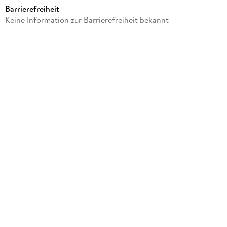
Barrierefreiheit
Produktart
Keine Information zur Barrierefreiheit bekannt
CD
GTIN
4260213917045