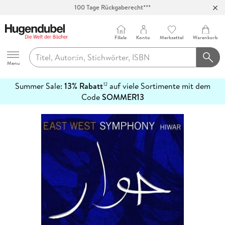
100 Tage Rückgaberecht***
Abholung in über 100 Filialen
Filiale
Konto
Merkzettel
Warenkorb
Hugendubel
Menu
Summer Sale:
13% Rabatt
auf viele Sortimente mit dem
12
mehr
Code
SOMMER13
erfahren