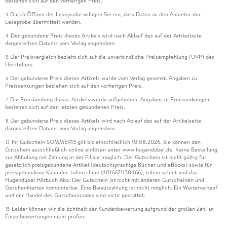
beziehen sich auf den vorherigen Preis.
Durch Öffnen der Leseprobe willigen Sie ein, dass Daten an den Anbieter der
3
Leseprobe übermittelt werden.
Der gebundene Preis dieses Artikels wird nach Ablauf des auf der Artikelseite
4
dargestellten Datums vom Verlag angehoben.
Der Preisvergleich bezieht sich auf die unverbindliche Preisempfehlung (UVP) des
5
Herstellers.
Der gebundene Preis dieses Artikels wurde vom Verlag gesenkt. Angaben zu
6
Preissenkungen beziehen sich auf den vorherigen Preis.
Die Preisbindung dieses Artikels wurde aufgehoben. Angaben zu Preissenkungen
7
beziehen sich auf den letzten gebundenen Preis.
Der gebundene Preis dieses Artikels wird nach Ablauf des auf der Artikelseite
8
dargestellten Datums vom Verlag angehoben.
Ihr Gutschein SOMMER13 gilt bis einschließlich 10.08.2026. Sie können den
12
Gutschein ausschließlich online einlösen unter www.hugendubel.de. Keine Bestellung
zur Abholung mit Zahlung in der Filiale möglich. Der Gutschein ist nicht gültig für
gesetzlich preisgebundene Artikel (deutschsprachige Bücher und eBooks) sowie für
preisgebundene Kalender, tolino shine (4016621130466), tolino select und das
Hugendubel Hörbuch Abo. Der Gutschein ist nicht mit anderen Gutscheinen und
Geschenkkarten kombinierbar. Eine Barauszahlung ist nicht möglich. Ein Weiterverkauf
und der Handel des Gutscheincodes sind nicht gestattet.
Leider können wir die Echtheit der Kundenbewertung aufgrund der großen Zahl an
15
Einzelbewertungen nicht prüfen.