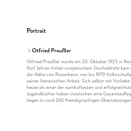
Portrait
Otfried Preußler
Otfried Preußler wurde am 20. Oktober 1923 in R
fünf Jahren hinter sowjetischem Stacheldraht kam e
der Nähe von Rosenheim, war bis 1970 Volksschulle
seiner literarischen Arbeit. Sich selbst mit Vorlieb
heute als einer der namhaftesten und erfolgreichs
Jugendbücher haben inzwischen eine Gesamtauflag
liegen in rund 260 fremdsprachigen Übersetzungen
meistgespielten Werken des zeitgenössischen Kinde