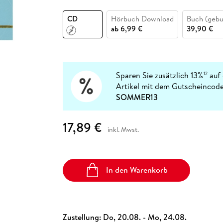
Fremdsprachige Bücher
n Lernhilfen
 Jugendbücher
eiber
Hörbuch Downloads im Bundle
cher
 Vergleich
 Puzzlezubehör
Lernen
New Adult
STABILO
Taschenbücher
CD
Hörbuch Download
Buch (geb
hilfen
hriller
 Backen
er
lender
Ratgeber
ab
6,99 €
39,90 €
op
hriller
Romance
Sachbücher
precher:innen
Science Fiction
Sparen Sie zusätzlich 13%
auf 
12
Artikel mit dem Gutscheincode
Fremdsprachige Bücher
SOMMER13
17,89 €
inkl. Mwst.
In den Warenkorb
Zustellung:
Do, 20.08. - Mo, 24.08.