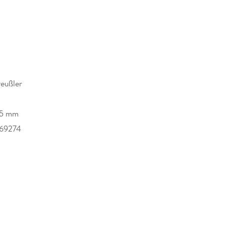
reußler
h
25 mm
69274