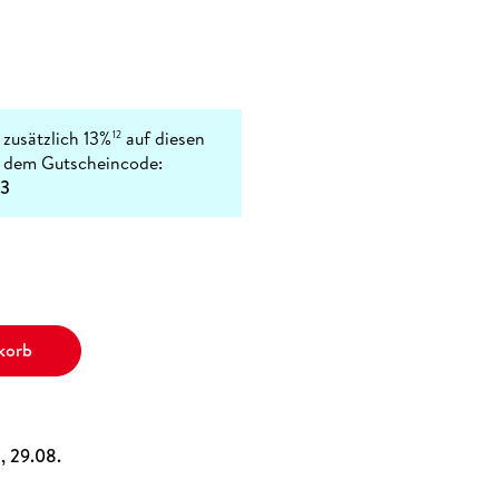
 zusätzlich 13%
auf diesen
12
t dem Gutscheincode:
3
korb
a, 29.08.