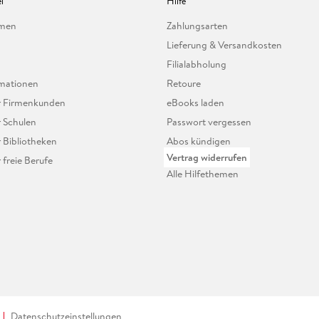
l
Hilfe
hmen
Zahlungsarten
Lieferung & Versandkosten
Filialabholung
mationen
Retoure
ür Firmenkunden
eBooks laden
r Schulen
Passwort vergessen
r Bibliotheken
Abos kündigen
Vertrag widerrufen
r freie Berufe
Alle Hilfethemen
Datenschutzeinstellungen