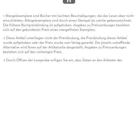
Mängelexemplare sind Bücher mit leichten Beschädigungen, die das Lesen aber nicht
1
einschränken. Mängelexemplare sind durch einen Stempel als solche gekennzeichnet.
Die frühere Buchpreisbindung ist aufgehoben. Angaben zu Preissenkungen beziehen
sich auf den gebundenen Preis eines mangelfreien Exemplars.
Diese Artikel unterliegen nicht der Preisbindung, die Preisbindung dieser Artikel
2
wurde aufgehoben oder der Preis wurde vom Verlag gesenkt. Die jeweils zutreffende
Alternative wird Ihnen auf der Artikelseite dargestellt. Angaben zu Preissenkungen
beziehen sich auf den vorherigen Preis.
Durch Öffnen der Leseprobe willigen Sie ein, dass Daten an den Anbieter der
3
Leseprobe übermittelt werden.
Der gebundene Preis dieses Artikels wird nach Ablauf des auf der Artikelseite
4
dargestellten Datums vom Verlag angehoben.
Der Preisvergleich bezieht sich auf die unverbindliche Preisempfehlung (UVP) des
5
Herstellers.
Der gebundene Preis dieses Artikels wurde vom Verlag gesenkt. Angaben zu
6
Preissenkungen beziehen sich auf den vorherigen Preis.
Die Preisbindung dieses Artikels wurde aufgehoben. Angaben zu Preissenkungen
7
beziehen sich auf den letzten gebundenen Preis.
Der gebundene Preis dieses Artikels wird nach Ablauf des auf der Artikelseite
8
dargestellten Datums vom Verlag angehoben.
Ihr Gutschein SOMMER13 gilt bis einschließlich 10.08.2026. Sie können den
12