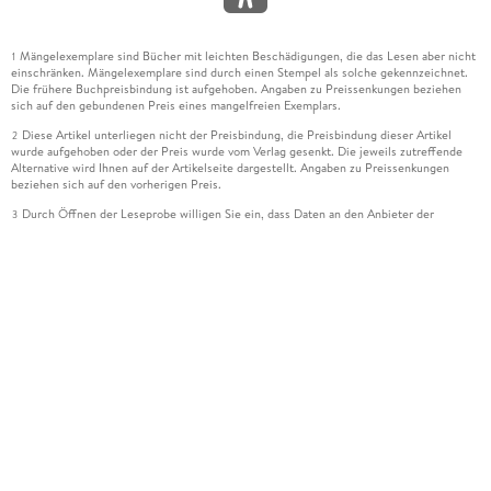
Mängelexemplare sind Bücher mit leichten Beschädigungen, die das Lesen aber nicht
1
einschränken. Mängelexemplare sind durch einen Stempel als solche gekennzeichnet.
Die frühere Buchpreisbindung ist aufgehoben. Angaben zu Preissenkungen beziehen
sich auf den gebundenen Preis eines mangelfreien Exemplars.
Diese Artikel unterliegen nicht der Preisbindung, die Preisbindung dieser Artikel
2
wurde aufgehoben oder der Preis wurde vom Verlag gesenkt. Die jeweils zutreffende
Alternative wird Ihnen auf der Artikelseite dargestellt. Angaben zu Preissenkungen
beziehen sich auf den vorherigen Preis.
Durch Öffnen der Leseprobe willigen Sie ein, dass Daten an den Anbieter der
3
Leseprobe übermittelt werden.
Der gebundene Preis dieses Artikels wird nach Ablauf des auf der Artikelseite
4
dargestellten Datums vom Verlag angehoben.
Der Preisvergleich bezieht sich auf die unverbindliche Preisempfehlung (UVP) des
5
Herstellers.
Der gebundene Preis dieses Artikels wurde vom Verlag gesenkt. Angaben zu
6
Preissenkungen beziehen sich auf den vorherigen Preis.
Die Preisbindung dieses Artikels wurde aufgehoben. Angaben zu Preissenkungen
7
beziehen sich auf den letzten gebundenen Preis.
Der gebundene Preis dieses Artikels wird nach Ablauf des auf der Artikelseite
8
dargestellten Datums vom Verlag angehoben.
Ihr Gutschein SOMMER13 gilt bis einschließlich 10.08.2026. Sie können den
12