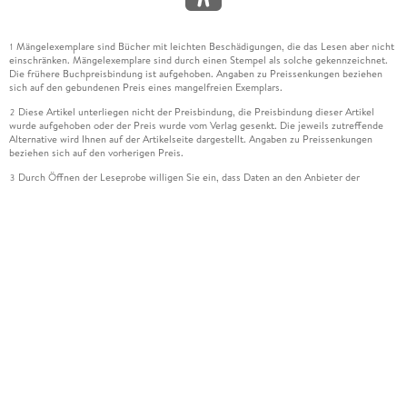
Mängelexemplare sind Bücher mit leichten Beschädigungen, die das Lesen aber nicht
1
einschränken. Mängelexemplare sind durch einen Stempel als solche gekennzeichnet.
Die frühere Buchpreisbindung ist aufgehoben. Angaben zu Preissenkungen beziehen
sich auf den gebundenen Preis eines mangelfreien Exemplars.
Diese Artikel unterliegen nicht der Preisbindung, die Preisbindung dieser Artikel
2
wurde aufgehoben oder der Preis wurde vom Verlag gesenkt. Die jeweils zutreffende
Alternative wird Ihnen auf der Artikelseite dargestellt. Angaben zu Preissenkungen
beziehen sich auf den vorherigen Preis.
Durch Öffnen der Leseprobe willigen Sie ein, dass Daten an den Anbieter der
3
Leseprobe übermittelt werden.
Der gebundene Preis dieses Artikels wird nach Ablauf des auf der Artikelseite
4
dargestellten Datums vom Verlag angehoben.
Der Preisvergleich bezieht sich auf die unverbindliche Preisempfehlung (UVP) des
5
Herstellers.
Der gebundene Preis dieses Artikels wurde vom Verlag gesenkt. Angaben zu
6
Preissenkungen beziehen sich auf den vorherigen Preis.
Die Preisbindung dieses Artikels wurde aufgehoben. Angaben zu Preissenkungen
7
beziehen sich auf den letzten gebundenen Preis.
Der gebundene Preis dieses Artikels wird nach Ablauf des auf der Artikelseite
8
dargestellten Datums vom Verlag angehoben.
Ihr Gutschein SOMMER13 gilt bis einschließlich 10.08.2026. Sie können den
12