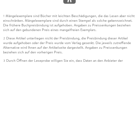
Mängelexemplare sind Bücher mit leichten Beschädigungen, die das Lesen aber nicht
1
einschränken. Mängelexemplare sind durch einen Stempel als solche gekennzeichnet.
Die frühere Buchpreisbindung ist aufgehoben. Angaben zu Preissenkungen beziehen
sich auf den gebundenen Preis eines mangelfreien Exemplars.
Diese Artikel unterliegen nicht der Preisbindung, die Preisbindung dieser Artikel
2
wurde aufgehoben oder der Preis wurde vom Verlag gesenkt. Die jeweils zutreffende
Alternative wird Ihnen auf der Artikelseite dargestellt. Angaben zu Preissenkungen
beziehen sich auf den vorherigen Preis.
Durch Öffnen der Leseprobe willigen Sie ein, dass Daten an den Anbieter der
3
Leseprobe übermittelt werden.
Der gebundene Preis dieses Artikels wird nach Ablauf des auf der Artikelseite
4
dargestellten Datums vom Verlag angehoben.
Der Preisvergleich bezieht sich auf die unverbindliche Preisempfehlung (UVP) des
5
Herstellers.
Der gebundene Preis dieses Artikels wurde vom Verlag gesenkt. Angaben zu
6
Preissenkungen beziehen sich auf den vorherigen Preis.
Die Preisbindung dieses Artikels wurde aufgehoben. Angaben zu Preissenkungen
7
beziehen sich auf den letzten gebundenen Preis.
Der gebundene Preis dieses Artikels wird nach Ablauf des auf der Artikelseite
8
dargestellten Datums vom Verlag angehoben.
Ihr Gutschein SOMMER13 gilt bis einschließlich 10.08.2026. Sie können den
12