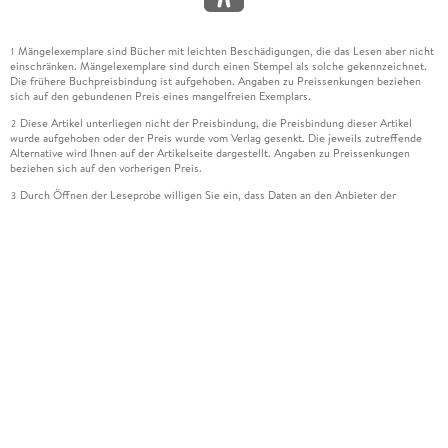
Mängelexemplare sind Bücher mit leichten Beschädigungen, die das Lesen aber nicht
1
einschränken. Mängelexemplare sind durch einen Stempel als solche gekennzeichnet.
Die frühere Buchpreisbindung ist aufgehoben. Angaben zu Preissenkungen beziehen
sich auf den gebundenen Preis eines mangelfreien Exemplars.
Diese Artikel unterliegen nicht der Preisbindung, die Preisbindung dieser Artikel
2
wurde aufgehoben oder der Preis wurde vom Verlag gesenkt. Die jeweils zutreffende
Alternative wird Ihnen auf der Artikelseite dargestellt. Angaben zu Preissenkungen
beziehen sich auf den vorherigen Preis.
Durch Öffnen der Leseprobe willigen Sie ein, dass Daten an den Anbieter der
3
Leseprobe übermittelt werden.
Der gebundene Preis dieses Artikels wird nach Ablauf des auf der Artikelseite
4
dargestellten Datums vom Verlag angehoben.
Der Preisvergleich bezieht sich auf die unverbindliche Preisempfehlung (UVP) des
5
Herstellers.
Der gebundene Preis dieses Artikels wurde vom Verlag gesenkt. Angaben zu
6
Preissenkungen beziehen sich auf den vorherigen Preis.
Die Preisbindung dieses Artikels wurde aufgehoben. Angaben zu Preissenkungen
7
beziehen sich auf den letzten gebundenen Preis.
Der gebundene Preis dieses Artikels wird nach Ablauf des auf der Artikelseite
8
dargestellten Datums vom Verlag angehoben.
Ihr Gutschein SOMMER13 gilt bis einschließlich 10.08.2026. Sie können den
12