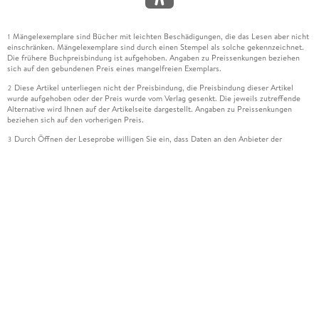
Mängelexemplare sind Bücher mit leichten Beschädigungen, die das Lesen aber nicht
1
einschränken. Mängelexemplare sind durch einen Stempel als solche gekennzeichnet.
Die frühere Buchpreisbindung ist aufgehoben. Angaben zu Preissenkungen beziehen
sich auf den gebundenen Preis eines mangelfreien Exemplars.
Diese Artikel unterliegen nicht der Preisbindung, die Preisbindung dieser Artikel
2
wurde aufgehoben oder der Preis wurde vom Verlag gesenkt. Die jeweils zutreffende
Alternative wird Ihnen auf der Artikelseite dargestellt. Angaben zu Preissenkungen
beziehen sich auf den vorherigen Preis.
Durch Öffnen der Leseprobe willigen Sie ein, dass Daten an den Anbieter der
3
Leseprobe übermittelt werden.
Der gebundene Preis dieses Artikels wird nach Ablauf des auf der Artikelseite
4
dargestellten Datums vom Verlag angehoben.
Der Preisvergleich bezieht sich auf die unverbindliche Preisempfehlung (UVP) des
5
Herstellers.
Der gebundene Preis dieses Artikels wurde vom Verlag gesenkt. Angaben zu
6
Preissenkungen beziehen sich auf den vorherigen Preis.
Die Preisbindung dieses Artikels wurde aufgehoben. Angaben zu Preissenkungen
7
beziehen sich auf den letzten gebundenen Preis.
Der gebundene Preis dieses Artikels wird nach Ablauf des auf der Artikelseite
8
dargestellten Datums vom Verlag angehoben.
Ihr Gutschein SOMMER13 gilt bis einschließlich 10.08.2026. Sie können den
12