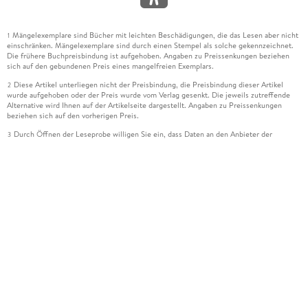
Mängelexemplare sind Bücher mit leichten Beschädigungen, die das Lesen aber nicht
1
einschränken. Mängelexemplare sind durch einen Stempel als solche gekennzeichnet.
Die frühere Buchpreisbindung ist aufgehoben. Angaben zu Preissenkungen beziehen
sich auf den gebundenen Preis eines mangelfreien Exemplars.
Diese Artikel unterliegen nicht der Preisbindung, die Preisbindung dieser Artikel
2
wurde aufgehoben oder der Preis wurde vom Verlag gesenkt. Die jeweils zutreffende
Alternative wird Ihnen auf der Artikelseite dargestellt. Angaben zu Preissenkungen
beziehen sich auf den vorherigen Preis.
Durch Öffnen der Leseprobe willigen Sie ein, dass Daten an den Anbieter der
3
Leseprobe übermittelt werden.
Der gebundene Preis dieses Artikels wird nach Ablauf des auf der Artikelseite
4
dargestellten Datums vom Verlag angehoben.
Der Preisvergleich bezieht sich auf die unverbindliche Preisempfehlung (UVP) des
5
Herstellers.
Der gebundene Preis dieses Artikels wurde vom Verlag gesenkt. Angaben zu
6
Preissenkungen beziehen sich auf den vorherigen Preis.
Die Preisbindung dieses Artikels wurde aufgehoben. Angaben zu Preissenkungen
7
beziehen sich auf den letzten gebundenen Preis.
Der gebundene Preis dieses Artikels wird nach Ablauf des auf der Artikelseite
8
dargestellten Datums vom Verlag angehoben.
Ihr Gutschein SOMMER13 gilt bis einschließlich 10.08.2026. Sie können den
12