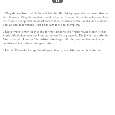
Mängelexemplare sind Bücher mit leichten Beschädigungen, die das Lesen aber nicht
1
einschränken. Mängelexemplare sind durch einen Stempel als solche gekennzeichnet.
Die frühere Buchpreisbindung ist aufgehoben. Angaben zu Preissenkungen beziehen
sich auf den gebundenen Preis eines mangelfreien Exemplars.
Diese Artikel unterliegen nicht der Preisbindung, die Preisbindung dieser Artikel
2
wurde aufgehoben oder der Preis wurde vom Verlag gesenkt. Die jeweils zutreffende
Alternative wird Ihnen auf der Artikelseite dargestellt. Angaben zu Preissenkungen
beziehen sich auf den vorherigen Preis.
Durch Öffnen der Leseprobe willigen Sie ein, dass Daten an den Anbieter der
3
Leseprobe übermittelt werden.
Der gebundene Preis dieses Artikels wird nach Ablauf des auf der Artikelseite
4
dargestellten Datums vom Verlag angehoben.
Der Preisvergleich bezieht sich auf die unverbindliche Preisempfehlung (UVP) des
5
Herstellers.
Der gebundene Preis dieses Artikels wurde vom Verlag gesenkt. Angaben zu
6
Preissenkungen beziehen sich auf den vorherigen Preis.
Die Preisbindung dieses Artikels wurde aufgehoben. Angaben zu Preissenkungen
7
beziehen sich auf den letzten gebundenen Preis.
Der gebundene Preis dieses Artikels wird nach Ablauf des auf der Artikelseite
8
dargestellten Datums vom Verlag angehoben.
Ihr Gutschein SOMMER13 gilt bis einschließlich 10.08.2026. Sie können den
12