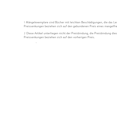
Mängelexemplare sind Bücher mit leichten Beschädigungen, die das Les
1
Preissenkungen beziehen sich auf den gebundenen Preis eines mangelfre
Diese Artikel unterliegen nicht der Preisbindung, die Preisbindung die
2
Preissenkungen beziehen sich auf den vorherigen Preis.
Durch Öffnen der Leseprobe willigen Sie ein, dass Daten an den Anbie
3
Der gebundene Preis dieses Artikels wird nach Ablauf des auf der Arti
4
Der Preisvergleich bezieht sich auf die unverbindliche Preisempfehlun
5
Der gebundene Preis dieses Artikels wurde vom Verlag gesenkt. Angabe
6
Die Preisbindung dieses Artikels wurde aufgehoben. Angaben zu Preis
7
Der gebundene Preis dieses Artikels wird nach Ablauf des auf der Arti
8
Ihr Gutschein SOMMER13 gilt bis einschließlich 10.08.2026. Sie könne
12
gültig für gesetzlich preisgebundene Artikel (deutschsprachige Bücher 
Gutscheinen und Geschenkkarten kombinierbar. Eine Barauszahlung ist ni
Leider können wir die Echtheit der Kundenbewertung aufgrund der gro
15
Alle Informationen zur Tiefpreisgarantie finden Sie
hier
16
Alle Preise verstehen sich inkl. der gesetzlichen MwSt. Informationen 
*