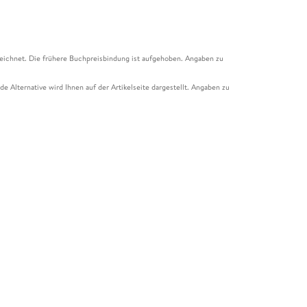
eichnet. Die frühere Buchpreisbindung ist aufgehoben. Angaben zu
e Alternative wird Ihnen auf der Artikelseite dargestellt. Angaben zu
ur Abholung mit Zahlung in der Filiale möglich. Der Gutschein ist nicht
t und das Hugendubel Hörbuch Abo. Der Gutschein ist nicht mit anderen