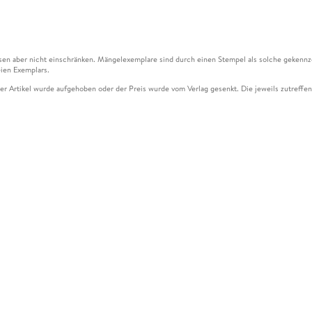
en aber nicht einschränken. Mängelexemplare sind durch einen Stempel als solche gekennz
ien Exemplars.
ser Artikel wurde aufgehoben oder der Preis wurde vom Verlag gesenkt. Die jeweils zutreffend
ter der Leseprobe übermittelt werden.
kelseite dargestellten Datums vom Verlag angehoben.
g (UVP) des Herstellers.
n zu Preissenkungen beziehen sich auf den vorherigen Preis.
senkungen beziehen sich auf den letzten gebundenen Preis.
kelseite dargestellten Datums vom Verlag angehoben.
n den Gutschein ausschließlich online einlösen unter www.hugendubel.de. Keine Bestellung z
und eBooks) sowie für preisgebundene Kalender, tolino shine (4016621130466), tolino selec
cht möglich. Ein Weiterverkauf und der Handel des Gutscheincodes sind nicht gestattet.
ßen Zahl an Einzelbewertungen nicht prüfen.
über den Versand und anfallende Versandkosten finden Sie
hier