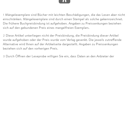
Mängelexemplare sind Bücher mit leichten Beschädigungen, die das Lesen aber nicht
1
einschränken. Mängelexemplare sind durch einen Stempel als solche gekennzeichnet.
Die frühere Buchpreisbindung ist aufgehoben. Angaben zu Preissenkungen beziehen
sich auf den gebundenen Preis eines mangelfreien Exemplars.
Diese Artikel unterliegen nicht der Preisbindung, die Preisbindung dieser Artikel
2
wurde aufgehoben oder der Preis wurde vom Verlag gesenkt. Die jeweils zutreffende
Alternative wird Ihnen auf der Artikelseite dargestellt. Angaben zu Preissenkungen
beziehen sich auf den vorherigen Preis.
Durch Öffnen der Leseprobe willigen Sie ein, dass Daten an den Anbieter der
3
Leseprobe übermittelt werden.
Der gebundene Preis dieses Artikels wird nach Ablauf des auf der Artikelseite
4
dargestellten Datums vom Verlag angehoben.
Der Preisvergleich bezieht sich auf die unverbindliche Preisempfehlung (UVP) des
5
Herstellers.
Der gebundene Preis dieses Artikels wurde vom Verlag gesenkt. Angaben zu
6
Preissenkungen beziehen sich auf den vorherigen Preis.
Die Preisbindung dieses Artikels wurde aufgehoben. Angaben zu Preissenkungen
7
beziehen sich auf den letzten gebundenen Preis.
Der gebundene Preis dieses Artikels wird nach Ablauf des auf der Artikelseite
8
dargestellten Datums vom Verlag angehoben.
Ihr Gutschein SOMMER13 gilt bis einschließlich 10.08.2026. Sie können den
12