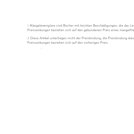
Mängelexemplare sind Bücher mit leichten Beschädigungen, die das Les
1
Preissenkungen beziehen sich auf den gebundenen Preis eines mangelfre
Diese Artikel unterliegen nicht der Preisbindung, die Preisbindung die
2
Preissenkungen beziehen sich auf den vorherigen Preis.
Durch Öffnen der Leseprobe willigen Sie ein, dass Daten an den Anbie
3
Der gebundene Preis dieses Artikels wird nach Ablauf des auf der Arti
4
Der Preisvergleich bezieht sich auf die unverbindliche Preisempfehlun
5
Der gebundene Preis dieses Artikels wurde vom Verlag gesenkt. Angabe
6
Die Preisbindung dieses Artikels wurde aufgehoben. Angaben zu Preis
7
Der gebundene Preis dieses Artikels wird nach Ablauf des auf der Arti
8
Ihr Gutschein SOMMER13 gilt bis einschließlich 10.08.2026. Sie könne
12
gültig für gesetzlich preisgebundene Artikel (deutschsprachige Bücher 
Gutscheinen und Geschenkkarten kombinierbar. Eine Barauszahlung ist ni
Leider können wir die Echtheit der Kundenbewertung aufgrund der gro
15
Alle Informationen zur Tiefpreisgarantie finden Sie
hier
16
Alle Preise verstehen sich inkl. der gesetzlichen MwSt. Informationen 
*