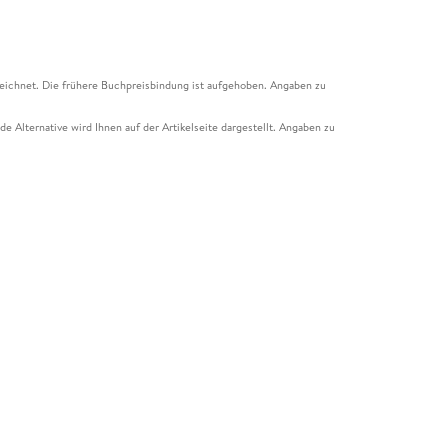
eichnet. Die frühere Buchpreisbindung ist aufgehoben. Angaben zu
e Alternative wird Ihnen auf der Artikelseite dargestellt. Angaben zu
ur Abholung mit Zahlung in der Filiale möglich. Der Gutschein ist nicht
t und das Hugendubel Hörbuch Abo. Der Gutschein ist nicht mit anderen