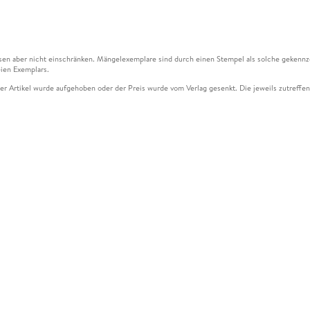
en aber nicht einschränken. Mängelexemplare sind durch einen Stempel als solche gekennz
ien Exemplars.
ser Artikel wurde aufgehoben oder der Preis wurde vom Verlag gesenkt. Die jeweils zutreffend
ter der Leseprobe übermittelt werden.
kelseite dargestellten Datums vom Verlag angehoben.
g (UVP) des Herstellers.
n zu Preissenkungen beziehen sich auf den vorherigen Preis.
senkungen beziehen sich auf den letzten gebundenen Preis.
kelseite dargestellten Datums vom Verlag angehoben.
n den Gutschein ausschließlich online einlösen unter www.hugendubel.de. Keine Bestellung z
und eBooks) sowie für preisgebundene Kalender, tolino shine (4016621130466), tolino selec
cht möglich. Ein Weiterverkauf und der Handel des Gutscheincodes sind nicht gestattet.
ßen Zahl an Einzelbewertungen nicht prüfen.
über den Versand und anfallende Versandkosten finden Sie
hier