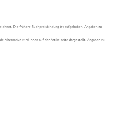
eichnet. Die frühere Buchpreisbindung ist aufgehoben. Angaben zu
e Alternative wird Ihnen auf der Artikelseite dargestellt. Angaben zu
ur Abholung mit Zahlung in der Filiale möglich. Der Gutschein ist nicht
t und das Hugendubel Hörbuch Abo. Der Gutschein ist nicht mit anderen