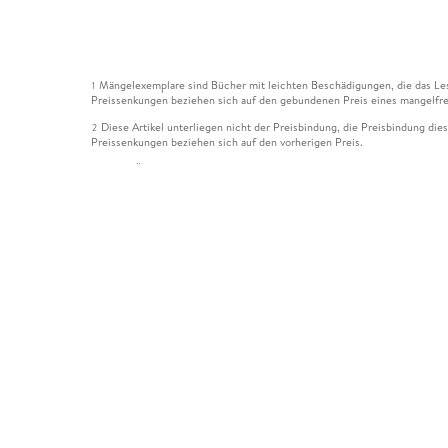
Mängelexemplare sind Bücher mit leichten Beschädigungen, die das Les
1
Preissenkungen beziehen sich auf den gebundenen Preis eines mangelfre
Diese Artikel unterliegen nicht der Preisbindung, die Preisbindung die
2
Preissenkungen beziehen sich auf den vorherigen Preis.
Durch Öffnen der Leseprobe willigen Sie ein, dass Daten an den Anbie
3
Der gebundene Preis dieses Artikels wird nach Ablauf des auf der Arti
4
Der Preisvergleich bezieht sich auf die unverbindliche Preisempfehlun
5
Der gebundene Preis dieses Artikels wurde vom Verlag gesenkt. Angabe
6
Die Preisbindung dieses Artikels wurde aufgehoben. Angaben zu Preis
7
Der gebundene Preis dieses Artikels wird nach Ablauf des auf der Arti
8
Ihr Gutschein SOMMER13 gilt bis einschließlich 10.08.2026. Sie könne
12
gültig für gesetzlich preisgebundene Artikel (deutschsprachige Bücher 
Gutscheinen und Geschenkkarten kombinierbar. Eine Barauszahlung ist ni
Leider können wir die Echtheit der Kundenbewertung aufgrund der gro
15
Alle Informationen zur Tiefpreisgarantie finden Sie
hier
16
Alle Preise verstehen sich inkl. der gesetzlichen MwSt. Informationen 
*