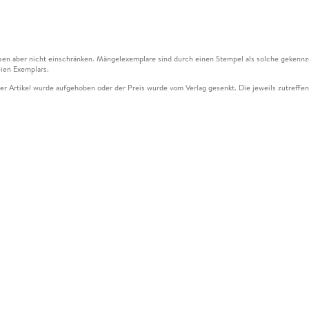
en aber nicht einschränken. Mängelexemplare sind durch einen Stempel als solche gekennz
ien Exemplars.
ser Artikel wurde aufgehoben oder der Preis wurde vom Verlag gesenkt. Die jeweils zutreffend
ter der Leseprobe übermittelt werden.
kelseite dargestellten Datums vom Verlag angehoben.
g (UVP) des Herstellers.
n zu Preissenkungen beziehen sich auf den vorherigen Preis.
senkungen beziehen sich auf den letzten gebundenen Preis.
kelseite dargestellten Datums vom Verlag angehoben.
n den Gutschein ausschließlich online einlösen unter www.hugendubel.de. Keine Bestellung z
und eBooks) sowie für preisgebundene Kalender, tolino shine (4016621130466), tolino selec
cht möglich. Ein Weiterverkauf und der Handel des Gutscheincodes sind nicht gestattet.
ßen Zahl an Einzelbewertungen nicht prüfen.
über den Versand und anfallende Versandkosten finden Sie
hier