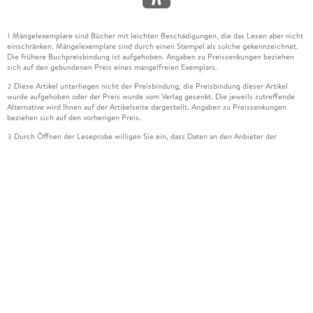
Mängelexemplare sind Bücher mit leichten Beschädigungen, die das Lesen aber nicht
1
einschränken. Mängelexemplare sind durch einen Stempel als solche gekennzeichnet.
Die frühere Buchpreisbindung ist aufgehoben. Angaben zu Preissenkungen beziehen
sich auf den gebundenen Preis eines mangelfreien Exemplars.
Diese Artikel unterliegen nicht der Preisbindung, die Preisbindung dieser Artikel
2
wurde aufgehoben oder der Preis wurde vom Verlag gesenkt. Die jeweils zutreffende
Alternative wird Ihnen auf der Artikelseite dargestellt. Angaben zu Preissenkungen
beziehen sich auf den vorherigen Preis.
Durch Öffnen der Leseprobe willigen Sie ein, dass Daten an den Anbieter der
3
Leseprobe übermittelt werden.
Der gebundene Preis dieses Artikels wird nach Ablauf des auf der Artikelseite
4
dargestellten Datums vom Verlag angehoben.
Der Preisvergleich bezieht sich auf die unverbindliche Preisempfehlung (UVP) des
5
Herstellers.
Der gebundene Preis dieses Artikels wurde vom Verlag gesenkt. Angaben zu
6
Preissenkungen beziehen sich auf den vorherigen Preis.
Die Preisbindung dieses Artikels wurde aufgehoben. Angaben zu Preissenkungen
7
beziehen sich auf den letzten gebundenen Preis.
Der gebundene Preis dieses Artikels wird nach Ablauf des auf der Artikelseite
8
dargestellten Datums vom Verlag angehoben.
Ihr Gutschein SOMMER13 gilt bis einschließlich 10.08.2026. Sie können den
12