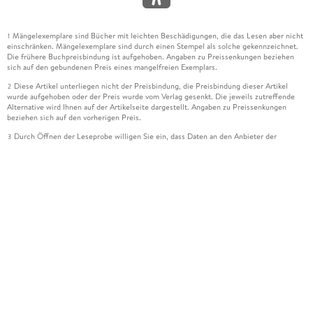
Mängelexemplare sind Bücher mit leichten Beschädigungen, die das Lesen aber nicht
1
einschränken. Mängelexemplare sind durch einen Stempel als solche gekennzeichnet.
Die frühere Buchpreisbindung ist aufgehoben. Angaben zu Preissenkungen beziehen
sich auf den gebundenen Preis eines mangelfreien Exemplars.
Diese Artikel unterliegen nicht der Preisbindung, die Preisbindung dieser Artikel
2
wurde aufgehoben oder der Preis wurde vom Verlag gesenkt. Die jeweils zutreffende
Alternative wird Ihnen auf der Artikelseite dargestellt. Angaben zu Preissenkungen
beziehen sich auf den vorherigen Preis.
Durch Öffnen der Leseprobe willigen Sie ein, dass Daten an den Anbieter der
3
Leseprobe übermittelt werden.
Der gebundene Preis dieses Artikels wird nach Ablauf des auf der Artikelseite
4
dargestellten Datums vom Verlag angehoben.
Der Preisvergleich bezieht sich auf die unverbindliche Preisempfehlung (UVP) des
5
Herstellers.
Der gebundene Preis dieses Artikels wurde vom Verlag gesenkt. Angaben zu
6
Preissenkungen beziehen sich auf den vorherigen Preis.
Die Preisbindung dieses Artikels wurde aufgehoben. Angaben zu Preissenkungen
7
beziehen sich auf den letzten gebundenen Preis.
Der gebundene Preis dieses Artikels wird nach Ablauf des auf der Artikelseite
8
dargestellten Datums vom Verlag angehoben.
Ihr Gutschein SOMMER13 gilt bis einschließlich 10.08.2026. Sie können den
12