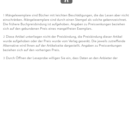
Mängelexemplare sind Bücher mit leichten Beschädigungen, die das Lesen aber nicht
1
einschränken. Mängelexemplare sind durch einen Stempel als solche gekennzeichnet.
Die frühere Buchpreisbindung ist aufgehoben. Angaben zu Preissenkungen beziehen
sich auf den gebundenen Preis eines mangelfreien Exemplars.
Diese Artikel unterliegen nicht der Preisbindung, die Preisbindung dieser Artikel
2
wurde aufgehoben oder der Preis wurde vom Verlag gesenkt. Die jeweils zutreffende
Alternative wird Ihnen auf der Artikelseite dargestellt. Angaben zu Preissenkungen
beziehen sich auf den vorherigen Preis.
Durch Öffnen der Leseprobe willigen Sie ein, dass Daten an den Anbieter der
3
Leseprobe übermittelt werden.
Der gebundene Preis dieses Artikels wird nach Ablauf des auf der Artikelseite
4
dargestellten Datums vom Verlag angehoben.
Der Preisvergleich bezieht sich auf die unverbindliche Preisempfehlung (UVP) des
5
Herstellers.
Der gebundene Preis dieses Artikels wurde vom Verlag gesenkt. Angaben zu
6
Preissenkungen beziehen sich auf den vorherigen Preis.
Die Preisbindung dieses Artikels wurde aufgehoben. Angaben zu Preissenkungen
7
beziehen sich auf den letzten gebundenen Preis.
Der gebundene Preis dieses Artikels wird nach Ablauf des auf der Artikelseite
8
dargestellten Datums vom Verlag angehoben.
Ihr Gutschein SOMMER13 gilt bis einschließlich 10.08.2026. Sie können den
12