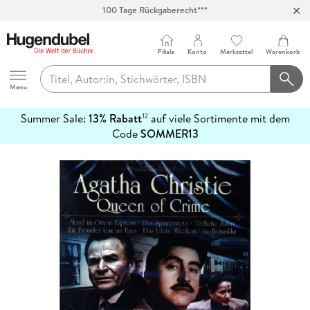
100 Tage Rückgaberecht***
Abholung in über 100 Filialen
Filiale
Konto
Merkzettel
Warenkorb
Hugendubel
Menu
Summer Sale:
13% Rabatt
auf viele Sortimente mit dem
12
mehr
Code
SOMMER13
erfahren