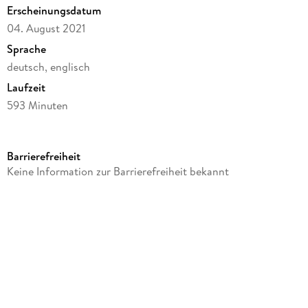
Erscheinungsdatum
04. August 2021
Sprache
deutsch, englisch
Laufzeit
593 Minuten
FSK-Freigabe
16
Barrierefreiheit
Gespielt von
Keine Information zur Barrierefreiheit bekannt
Alfred Molina, Herbert Lom, Albert Finney
Produktart
DVD
Gewicht
123 g
Größe (L/B/H)
193/137/17 mm