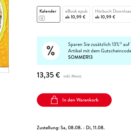
Fremdsprachige Bücher
n Lernhilfen
 Jugendbücher
eiber
Hörbuch Downloads im Bundle
cher
 Vergleich
 Puzzlezubehör
Lernen
New Adult
STABILO
Taschenbücher
Kalender
eBook epub
Hörbuch Downloa
hilfen
hriller
 Backen
er
lender
Ratgeber
ab
10,99 €
ab
10,99 €
op
hriller
Romance
Sachbücher
precher:innen
Science Fiction
Sparen Sie zusätzlich 13%
auf 
12
Artikel mit dem Gutscheincode
Fremdsprachige Bücher
SOMMER13
13,35 €
inkl. Mwst.
In den Warenkorb
Zustellung:
Sa, 08.08. - Di, 11.08.