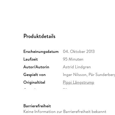
Produktdetails
Erscheinungsdatum
04. Oktober 2013
Laufzeit
95 Minuten
Autor/Autorin
Astrid Lindgren
Gespielt von
Inger Nilsson, Pär Sunderbe
Originaltitel
Pippi Långstrump
Gewicht
78 g
GTIN
5414233172758
Barrierefreiheit
Keine Information zur Barrierefreiheit bekannt