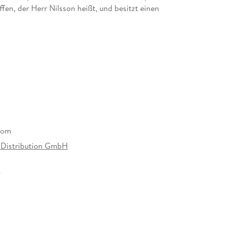
fen, der Herr Nilsson heißt, und besitzt einen
beginnt für Tommy und Annika ein schwedisches
sten Episoden aneinandergereiht
bom
Distribution GmbH
7 mm
istribution, Taunusstraße 21-23, 80807 München,
ninestudios.com