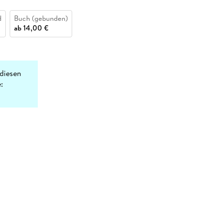
d
Buch (gebunden)
ab
14,00 €
diesen
: