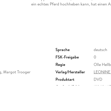
ein echtes Pferd hochheben kann, hat einen Af
ganzen Koffer voller Goldmünzen. Mit Pippi 
Märchen.
Inhaltsverzeichnis
- Kein richtiger Spielfilm, sondern nur die er
Sprache
deutsch
FSK-Freigabe
0
Regie
Olle Hell
rg, Margot Trooger
Verlag/Hersteller
LEONINE 
Produktart
DVD
Größe (L/B/H)
193/136/1
Herstelleradresse
LEONINE D
info@leo