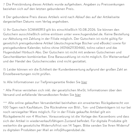
Die Preisbindung dieses Artikels wurde aufgehoben. Angaben zu Preissenkungen
7
beziehen sich auf den letzten gebundenen Preis.
Der gebundene Preis dieses Artikels wird nach Ablauf des auf der Artikelseite
8
dargestellten Datums vom Verlag angehoben.
Ihr Gutschein SOMMER13 gilt bis einschließlich 10.08.2026. Sie können den
12
Gutschein ausschließlich online einlösen unter www.hugendubel.de. Keine Bestellung
zur Abholung mit Zahlung in der Filiale möglich. Der Gutschein ist nicht gültig für
gesetzlich preisgebundene Artikel (deutschsprachige Bücher und eBooks) sowie für
preisgebundene Kalender, tolino shine (4016621130466), tolino select und das
Hugendubel Hörbuch Abo. Der Gutschein ist nicht mit anderen Gutscheinen und
Geschenkkarten kombinierbar. Eine Barauszahlung ist nicht möglich. Ein Weiterverkauf
und der Handel des Gutscheincodes sind nicht gestattet.
Leider können wir die Echtheit der Kundenbewertung aufgrund der großen Zahl an
15
Einzelbewertungen nicht prüfen.
Alle Informationen zur Tiefpreisgarantie finden Sie
hier
16
Alle Preise verstehen sich inkl. der gesetzlichen MwSt. Informationen über den
*
Versand und anfallende Versandkosten finden Sie
hier
Alle online gekauften Versandartikel beinhalten ein erweitertes Rückgaberecht von
***
100 Tagen nach Kaufdatum. Die Rücknahme von Bild-, Ton- und Datenträgern ist nur bei
noch versiegelter Ware möglich. Für in der Filiale gekaufte Artikel gilt ein
Rückgaberecht von 4 Wochen. Voraussetzung ist die Vorlage des Kassenbons und dass
sich der Artikel in wiederverkaufsfähigem Zustand befindet. Für digitale Produkte gilt
weiterhin die gesetzliche Widerrufsfrist von 14 Tagen. Bitte senden Sie Ihren Widerruf
zu digitalen Produkten per Mail an info@hugendubel.de.