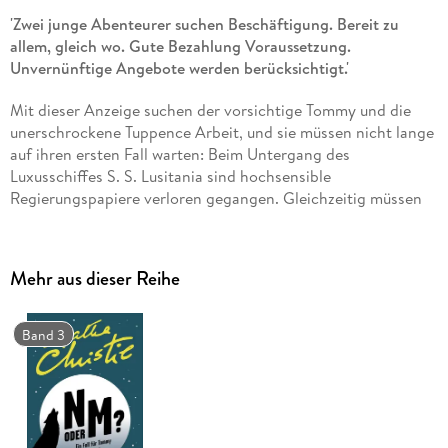
'Zwei junge Abenteurer suchen Beschäftigung. Bereit zu
allem, gleich wo. Gute Bezahlung Voraussetzung.
Unvernünftige Angebote werden berücksichtigt.'
Mit dieser Anzeige suchen der vorsichtige Tommy und die
unerschrockene Tuppence Arbeit, und sie müssen nicht lange
auf ihren ersten Fall warten: Beim Untergang des
Luxusschiffes S. S. Lusitania sind hochsensible
Regierungspapiere verloren gegangen. Gleichzeitig müssen
sie auch die mysteriöse Jane Finn suchen. Mehrmals gerät
das ungleiche Paar in Gefahr und stößt auf eine abgründige
Verschwörung . . .
Mehr aus dieser Reihe
Inhaltsverzeichnis
Band 3
Cover
Titelseite
All denen,
Prolog
1 Die Junge-Abenteurer-GmbH