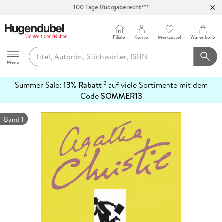
100 Tage Rückgaberecht***
Abholung in über 100 Filialen
Filiale
Konto
Merkzettel
Warenkorb
Hugendubel
Menu
Summer Sale:
13% Rabatt
auf viele Sortimente mit dem
12
mehr
Code
SOMMER13
erfahren
Band 1