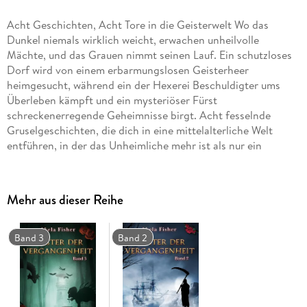
Acht Geschichten, Acht Tore in die Geisterwelt Wo das
Dunkel niemals wirklich weicht, erwachen unheilvolle
Mächte, und das Grauen nimmt seinen Lauf. Ein schutzloses
Dorf wird von einem erbarmungslosen Geisterheer
heimgesucht, während ein der Hexerei Beschuldigter ums
Überleben kämpft und ein mysteriöser Fürst
schreckenerregende Geheimnisse birgt. Acht fesselnde
Gruselgeschichten, die dich in eine mittelalterliche Welt
entführen, in der das Unheimliche mehr ist als nur ein
Schatten - ein düsteres Abenteuer, das du nicht so schnell
vergessen wirst. Klappentext: Poltergeister, Hexen, Vampire
und andere Spukgestalten treiben in dieser Sammlung von
Mehr aus dieser Reihe
Kurzgeschichten ihr Unwesen. Unheilvolle Träume und
Vorhersehungen, aber auch homoerotische Augenblicke
entführen den Leser in eine gespenstische und dennoch
Band 3
Band 2
liebevolle Welt.