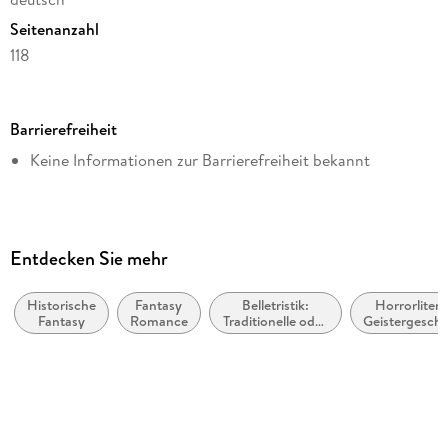
Seitenanzahl
118
Dateigröße
8,44 MB
Barrierefreiheit
Altersempfehlung
Keine Informationen zur Barrierefreiheit bekannt
ab 16 Jahre
Reihe
Geisterchroniken, 1
Autor/Autorin
Entdecken Sie mehr
Akela Fisher
Historische
Fantasy
Belletristik:
Horrorlitera
Verlag/Hersteller
Fantasy
Romance
Traditionelle oder
Geistergeschi
via tolino media
kulturelle und
und
wahre
Übernatürli
Kopierschutz
Geschichten und
Nacherzählungen
ohne Kopierschutz
Family Sharing
Ja