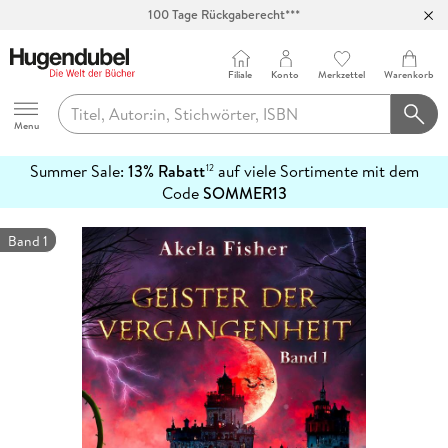
100 Tage Rückgaberecht***
Abholung in über 100 Filialen
Filiale
Konto
Merkzettel
Warenkorb
Hugendubel
Menu
Summer Sale:
13% Rabatt
auf viele Sortimente mit dem
12
mehr
Code
SOMMER13
erfahren
Band 1