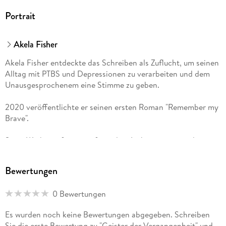
Portrait
Akela Fisher
Akela Fisher entdeckte das Schreiben als Zuflucht, um seinen
Alltag mit PTBS und Depressionen zu verarbeiten und dem
Unausgesprochenem eine Stimme zu geben.
2020 veröffentlichte er seinen ersten Roman "Remember my
Brave".
Seine Werke umfassen tiefgründige Liebesromane und
düstere, übernatürliche Kurzgeschichten. Die Inspiration für
seine Geschichten zieht Akela aus dem Leben selbst: aus
Bewertungen
Momenten, die uns nicht loslassen, aus Ängsten, die uns
verfolgen, und aus Träumen, die uns Hoffnung geben.
0 Bewertungen
Es wurden noch keine Bewertungen abgegeben. Schreiben
Sie die erste Bewertung zu "Geister der Vergangenheit" und