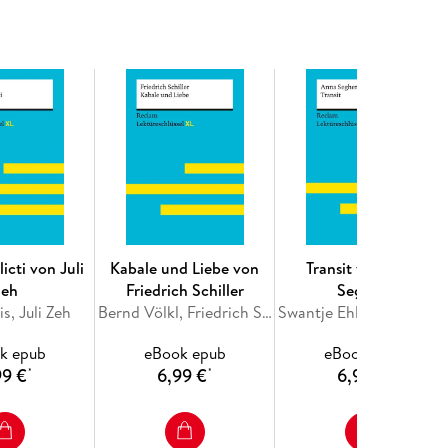
 Schullektüre keine Fragen offen
tsch-Klausur oder Referat mit der Nr. 1 unter den
en, aktuelle Literatur- und Medientipps: In dieser
evanten Informationen im passenden Format. Die
e zentralen Begriffe und Definitionen als
gsvorbereitung! Der Lektüreschlüssel XL ist die
 um die kultige Erzählung von Franz Kafka von allen
icti von Juli
Kabale und Liebe von
Transit von Anna
Zeh
Friedrich Schiller
Seghers
s, Juli Zeh
Bernd Völkl, Friedrich Schiller
Swantje Ehlers, Anna Seghers
k epub
eBook epub
eBook epub
99 €
6,99 €
6,99 €
*
*
*