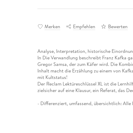
Merken
Empfehlen
Bewerten
Analyse, Interpretation, historische Einordnu
In Die Verwandlung beschreibt Franz Kafka g
Gregor Samsa, der zum Käfer wird. Die Kombin
Inhalt macht die Erzählung zu einem von Kafk
mit Kultstatus!
Der Reclam Lektüreschlüssel XL ist die Lernhilf
zielsicher auf eine Klausur, ein Referat, das 
- Differenziert, umfassend, übersichtlich: All
- Präzise Inhaltsangaben zum Einstieg in den T
- Klare Analysen von Figuren, Aufbau, Sprache
- Zuverlässige Interpretationen mit prägnante
- Informationen zum Autor und dem historisc