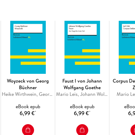
- Der Reclam Lektüreschlüssel XL lässt bei der
Perfekt vorbereitet auf Abitur und Matura, Deu
Lektürehilfen
Hilfreiche Infografiken, Abbildungen und Tabell
Lernhilfe findet jeder Lerntyp die klausurrel
Prüfungsaufgaben mit Lösungshinweisen und di
Lernglossar sorgen für eine umfassende Prüfun
perfekte Lösung für Schülerinnen und Schüler,
Seiten zu beleuchten!
Woyzeck von Georg
Faust I von Johann
Corpus Del
Büchner
Wolfgang Goethe
Heike Wirthwein, Georg Büchner
Mario Leis, Johann Wolfgang Goethe
Mario Lei
eBook epub
eBook epub
eBoo
6,99 €
6,99 €
6,
*
*