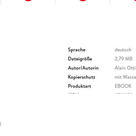
Sprache
deutsch
Dateigröße
2,79 MB
Autor/Autorin
Alain Otti
Kopierschutz
mit Wasse
Produktart
EBOOK
ISBN
97831596
t