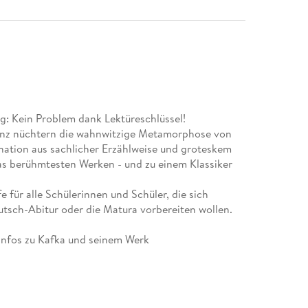
ng: Kein Problem dank Lektüreschlüssel!
anz nüchtern die wahnwitzige Metamorphose von
ation aus sachlicher Erzählweise und groteskem
as berühmtesten Werken - und zu einem Klassiker
e für alle Schülerinnen und Schüler, die sich
Deutsch-Abitur oder die Matura vorbereiten wollen.
e Infos zu Kafka und seinem Werk
ext
 und Stil
n Textbelegen
hen Kontext