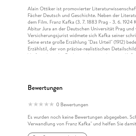
Alain Ottiker ist promovierter Literaturwissenschaf
Fächer Deutsch und Geschichte. Neben der Literatu
dem Film. Franz Kafka (3. 7. 1883 Prag - 3. 6. 1924
Abitur Jura an der Deutschen Universität Prag und
Versicherungsjurist widmete sich Kafka seiner schrif
Seine erste große Erzählung "Das Urteil" (1912) b
Erzählstil, der von präzise-realistischen Detailsch
Verfremdung der Realität gekennzeichnet ist. Kafk
geprägten Begriff >kafkaesk< beschrieben. Kafka s
Bewertungen
0 Bewertungen
Es wurden noch keine Bewertungen abgegeben. Schr
Verwandlung von Franz Kafka" und helfen Sie dami