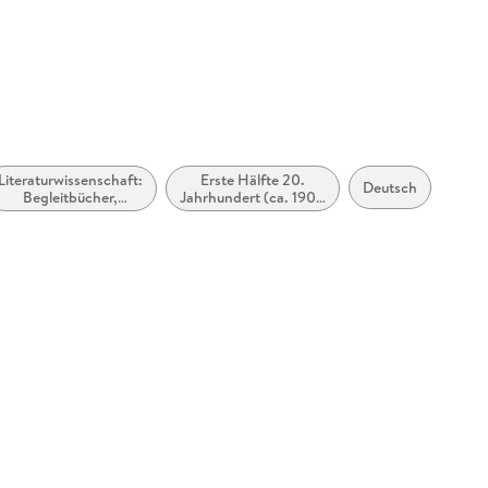
Literaturwissenschaft:
Erste Hälfte 20.
Deutsch
Begleitbücher,
Jahrhundert (ca. 1900
Lektürehilfen,
bis ca. 1950)
Interpretationen