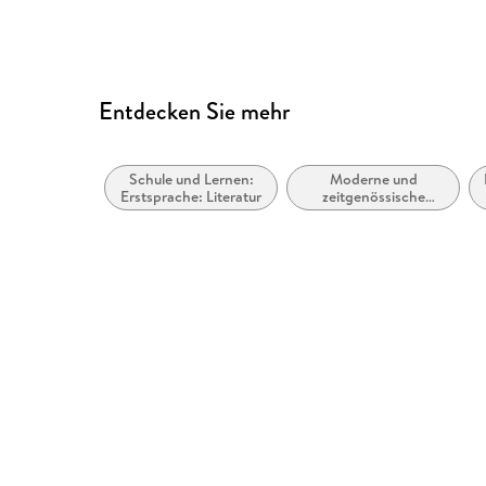
Entdecken Sie mehr
Schule und Lernen:
Moderne und
Erstsprache: Literatur
zeitgenössische
Belletristik: allgemein
und literarisch