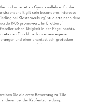
tler und arbeitet als Gymnasiallehrer für die
rwissenschaft gilt sein besonderes Interesse
 Kierling bei Klosterneuburg) studierte nach dem
 wurde 1906 promoviert. Im Brotberuf
tstellerischen Tätigkeit in der Regel nachts.
edeutete den Durchbruch zu einem eigenen
ilderungen und einer phantastisch-grotesken
as unverwechselbarer Stil wird mit dem eigens
tarb im Alter von 40 Jahren an Tuberkulose.
eiben Sie die erste Bewertung zu "Die
t anderen bei der Kaufentscheidung.