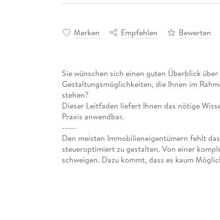
Merken
Empfehlen
Bewerten
Sie wünschen sich einen guten Überblick über
Gestaltungsmöglichkeiten, die Ihnen im Rahm
stehen?
Dieser Leitfaden liefert Ihnen das nötige Wisse
Praxis anwendbar.
-----
Den meisten Immobilieneigentümern fehlt das
steueroptimiert zu gestalten. Von einer kompl
schweigen. Dazu kommt, dass es kaum Möglichk
zudem günstige Weise in das Thema einzuarbei
Mit diesem Leitfaden wissen Sie innerhalb kurz
Immobilien steuerlich ankommt - sowohl im B
Umsatzsteuer. Sie sparen damit nicht nur ein
Mit meinem Buch biete ich Ihnen einen komplet