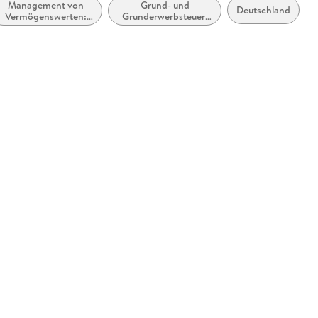
Management von
Grund- und
Deutschland
Vermögenswerten:
Grunderwerbsteuer,
Immobilien,
Grundstücksbewertung
Grundstücke und
Anlagen