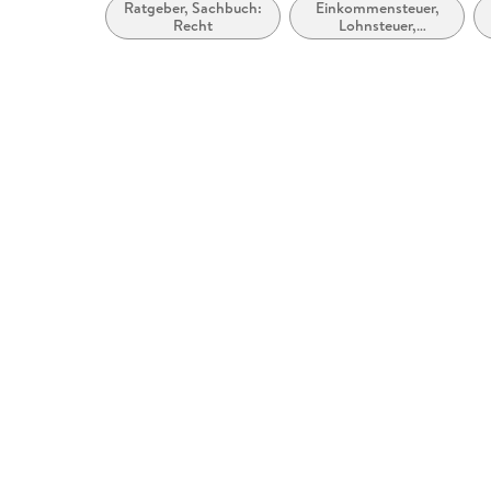
Ratgeber, Sachbuch:
Einkommensteuer,
Recht
Lohnsteuer,
Kapitalertragsteuer,
Kirchensteuer