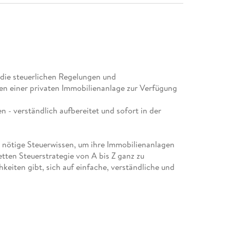
 die steuerlichen Regelungen und
en einer privaten Immobilienanlage zur Verfügung
n - verständlich aufbereitet und sofort in der
 nötige Steuerwissen, um ihre Immobilienanlagen
etten Steuerstrategie von A bis Z ganz zu
eiten gibt, sich auf einfache, verständliche und
ten.
er Zeit, worauf es bei der Kapitalanlage in
ereich Einkommensteuer aus auch im Bereich
e Menge Zeit, sondern auch eine Menge Geld.
ten Steuerleitfaden für langfristige