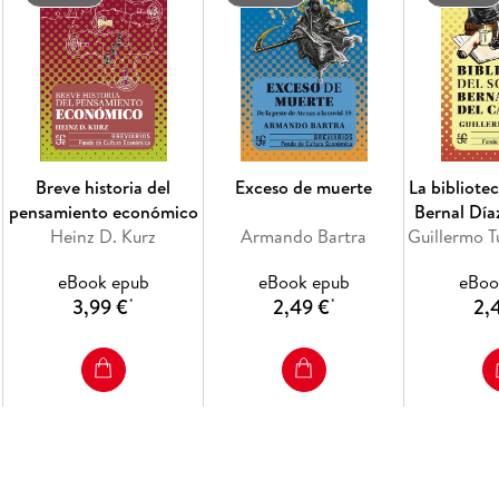
Breve historia del
Exceso de muerte
La bibliote
pensamiento económico
Bernal Díaz
Heinz D. Kurz
Armando Bartra
eBook epub
eBook epub
eBoo
3,99 €
2,49 €
2,
*
*