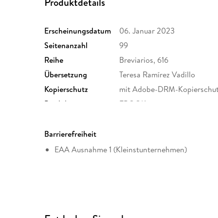
Produktdetails
Erscheinungsdatum
06. Januar 2023
Seitenanzahl
99
Reihe
Breviarios, 616
Übersetzung
Teresa Ramírez Vadillo
Kopierschutz
mit Adobe-DRM-Kopierschu
Produktart
EBOOK
ISBN
9786071676337
Barrierefreiheit
EAA Ausnahme 1 (Kleinstunternehmen)