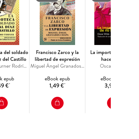
ca del soldado
Francisco Zarco y la
La importancia de no
 del Castillo
libertad de expresión
hacer nada
Guillermo Turner Rodríguez
Miguel Ángel Granados Chapa
Oscar Wilde
k epub
eBook epub
eBook epub
49 €
1,49 €
3,99 €
*
*
*